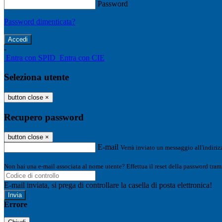
Password
Password dimenticata?
-
Entra con SPID
Entra con CIE
Seleziona utente
button close
×
Recupero password
button close
×
E-mail
Verrà inviato un messaggio all'indirizz
Non hai una e-mail associata al nome utente? Effettua il reset della password tram
E-mail inviata, si prega di controllare la casella di posta elettronica!
Errore