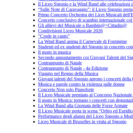
Il Liceo Sigonio e la Wind Band alle celebrazioni d
“Sulle Note di Caravaggio”: il Liceo Sigonio prota
Primo Concerto Orchestra dei Licei Musicali dell
Concerto conclusivo di scambio internazionale co
Gli allievi del Musicale a Bambin@=Cittadin@
Condivisioni Liceo Musicale 2026
"Corde in canto”
La Wind Band anima il Carnevale di Formigine
Studenti ed ex studenti del Sigonio in concerto con
Il gusto in musica
Secondo appuntamento coi Giovani Talenti del Si
Contrappunto di Natale
Contrappunto di Natale - 4a Edizione
Viaggio nel Regno della Musica
Giovani talenti del Sigonio aprono i concerti dell
Musica e parole contro la violenza sulle donne
Concerto Non solo Pianoforte
Il Liceo Musicale premiato al Concorso Nazionale
Il gusto in Musica: tornano i concerti con degusta
La Wind Band alla Giornata delle Forze Armate
Il Liceo Musicale porta in scena “Orfeo ed Euridic
Performance degli alunni del Liceo Sigonio a Mode
Liceo Musicale di Bruxelles in visita al Sigonio