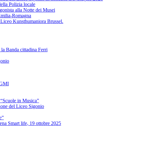
ella Polizia locale
gonista alla Notte dei Musei
'Emilia-Romagna
l Liceo Kunsthumaniora Brussel.
 la Banda cittadina Ferri
gonio
a GMI
 “Scuole in Musica”
zione del Liceo Sigonio
e”
na Smart life, 19 ottobre 2025