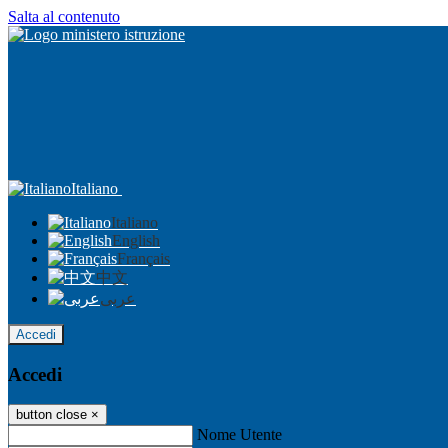
Salta al contenuto
Italiano
Italiano
English
Français
中文
عربى
Accedi
Accedi
button close
×
Nome Utente