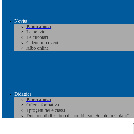
Novità
Panoramica
Le notizie
Le circolari
Calendario eventi
Albo online
Didattica
Panoramica
Offerta formativa
I progetti delle classi
Documenti di istituto disponibili su “Scuole in Chiaro”