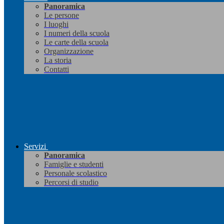
Panoramica
Le persone
I luoghi
I numeri della scuola
Le carte della scuola
Organizzazione
La storia
Contatti
Servizi
Panoramica
Famiglie e studenti
Personale scolastico
Percorsi di studio