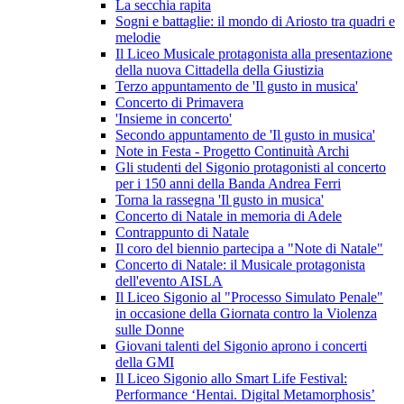
La secchia rapita
Sogni e battaglie: il mondo di Ariosto tra quadri e
melodie
Il Liceo Musicale protagonista alla presentazione
della nuova Cittadella della Giustizia
Terzo appuntamento de 'Il gusto in musica'
Concerto di Primavera
'Insieme in concerto'
Secondo appuntamento de 'Il gusto in musica'
Note in Festa - Progetto Continuità Archi
Gli studenti del Sigonio protagonisti al concerto
per i 150 anni della Banda Andrea Ferri
Torna la rassegna 'Il gusto in musica'
Concerto di Natale in memoria di Adele
Contrappunto di Natale
Il coro del biennio partecipa a "Note di Natale"
Concerto di Natale: il Musicale protagonista
dell'evento AISLA
Il Liceo Sigonio al "Processo Simulato Penale"
in occasione della Giornata contro la Violenza
sulle Donne
Giovani talenti del Sigonio aprono i concerti
della GMI
Il Liceo Sigonio allo Smart Life Festival:
Performance ‘Hentai. Digital Metamorphosis’