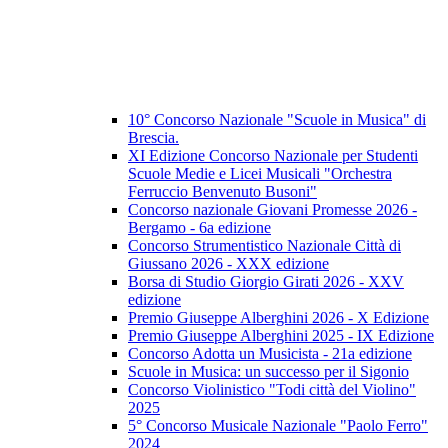
10° Concorso Nazionale "Scuole in Musica" di
Brescia.
XI Edizione Concorso Nazionale per Studenti
Scuole Medie e Licei Musicali "Orchestra
Ferruccio Benvenuto Busoni"
Concorso nazionale Giovani Promesse 2026 -
Bergamo - 6a edizione
Concorso Strumentistico Nazionale Città di
Giussano 2026 - XXX edizione
Borsa di Studio Giorgio Girati 2026 - XXV
edizione
Premio Giuseppe Alberghini 2026 - X Edizione
Premio Giuseppe Alberghini 2025 - IX Edizione
Concorso Adotta un Musicista - 21a edizione
Scuole in Musica: un successo per il Sigonio
Concorso Violinistico "Todi città del Violino"
2025
5° Concorso Musicale Nazionale "Paolo Ferro"
2024