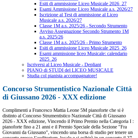
Esiti di ammissione Liceo Musicale 2026_27
Esami Ammissione Liceo Musicale a.s. 2026/27
Iscrizione al Test di ammissione al Liceo
Musicale a.s. 2026/27
Classe 1M a.s. 2025/26 - Secondo Strumento
Avviso Assegnazione Secondo Strumento 1M
a.s. 2025/26
Classe 1M a.s. 2025/26 - Primo Strumento
Esiti di ammissione Liceo Musicale 2025_26
Esami ammissione liceo Musicale: calendario
2025_26
Iscriversi al Liceo Musicale - Depliant
PIANO di STUDI del LICEO MUSICALE
Studia col pianista accompagnatore!
Concorso Strumentistico Nazionale Città
di Giussano 2026 - XXX edizione
Complimenti a Francesco Mattia Leone 5M pianoforte che si è
distinto al Concorso Strumentistico Nazionale Città di Giussano
2026 - XXX edizione, Vincendo il Primo Premio nella Categoria I :
pianoforte fino a 21 anni e il Premio Speciale della Sezione "Fra
Giovanni da Giussano", vincendo
una borsa di studio per tenere un
concerto presso l’auditorium locale e
si esibirà in un concerto il 27