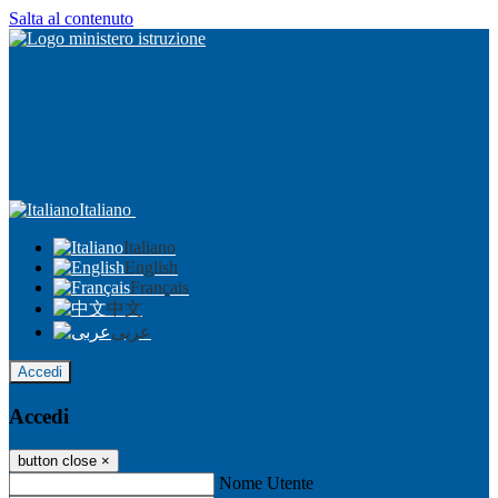
Salta al contenuto
Italiano
Italiano
English
Français
中文
عربى
Accedi
Accedi
button close
×
Nome Utente