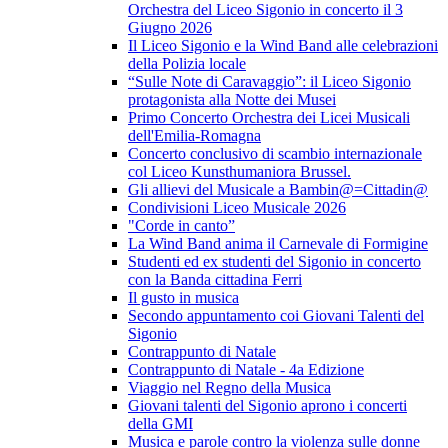
Orchestra del Liceo Sigonio in concerto il 3
Giugno 2026
Il Liceo Sigonio e la Wind Band alle celebrazioni
della Polizia locale
“Sulle Note di Caravaggio”: il Liceo Sigonio
protagonista alla Notte dei Musei
Primo Concerto Orchestra dei Licei Musicali
dell'Emilia-Romagna
Concerto conclusivo di scambio internazionale
col Liceo Kunsthumaniora Brussel.
Gli allievi del Musicale a Bambin@=Cittadin@
Condivisioni Liceo Musicale 2026
"Corde in canto”
La Wind Band anima il Carnevale di Formigine
Studenti ed ex studenti del Sigonio in concerto
con la Banda cittadina Ferri
Il gusto in musica
Secondo appuntamento coi Giovani Talenti del
Sigonio
Contrappunto di Natale
Contrappunto di Natale - 4a Edizione
Viaggio nel Regno della Musica
Giovani talenti del Sigonio aprono i concerti
della GMI
Musica e parole contro la violenza sulle donne