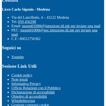
Contatti
Liceo Carlo Sigonio - Modena
Via del Lancillotto, 4 – 41122 Modena
Tel:
059 450298
Email:
mopm01000t@istruzione.it
Link per inviare una mail
PEC:
mopm01000t@pec.istruzione.it
Link per inviare una
mail
C.F.: 80012750362
Seguici su
Youtube
Sezione Link Utili
Cookie policy
Note legali
Informativa Privacy
Ufficio Relazioni con il Pubblico
Dichiarazione di accessibilità
Obiettivi di accessibilità
Whistleblowing
Gestione consensi cookie