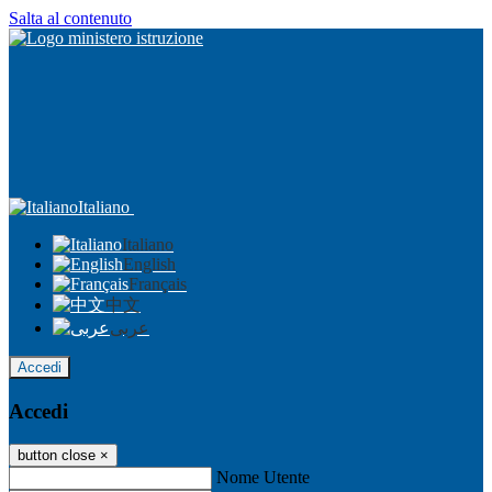
Salta al contenuto
Italiano
Italiano
English
Français
中文
عربى
Accedi
Accedi
button close
×
Nome Utente