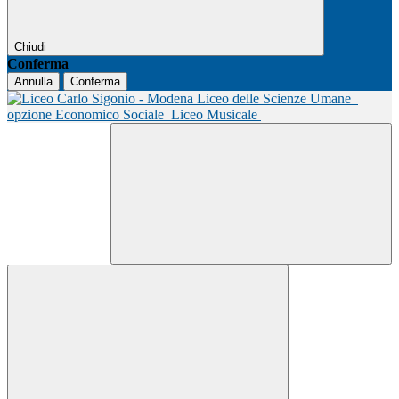
Chiudi
Conferma
Annulla
Conferma
Liceo delle Scienze Umane
opzione Economico Sociale
Liceo Musicale