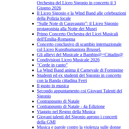
Orchestra del Liceo Sigonio in concerto il 3
Giugno 2026
Il Liceo Sigonio e la Wind Band alle celebrazioni
della Polizia locale
“Sulle Note di Caravaggio”: il Liceo Sigonio
protagonista alla Notte dei Musei
Primo Concerto Orchestra dei Licei Musicali
dell'Emilia-Romagna
Concerto conclusivo di scambio internazionale
col Liceo Kunsthumaniora Brussel.
Gli allievi del Musicale a Bambin@=Cittadin@
Condivisioni Liceo Musicale 2026
"Corde in canto”
La Wind Band anima il Carnevale di Formigine
Studenti ed ex studenti del Sigonio in concerto
con la Banda cittadina Ferri
Il gusto in musica
Secondo appuntamento coi Giovani Talenti del
Sigonio
Contrappunto di Natale
Contrappunto di Natale - 4a Edizione
Viaggio nel Regno della Musica
Giovani talenti del Sigonio aprono i concerti
della GMI
Musica e parole contro la violenza sulle donne