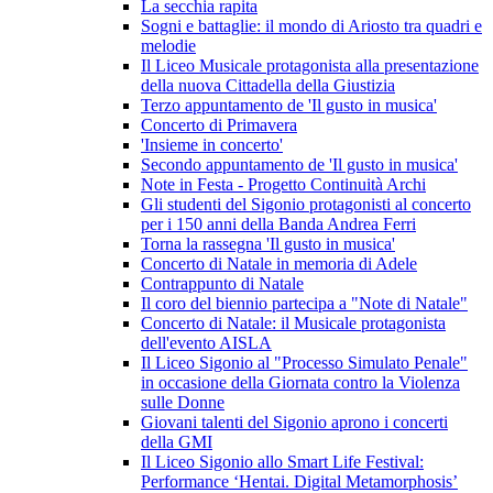
La secchia rapita
Sogni e battaglie: il mondo di Ariosto tra quadri e
melodie
Il Liceo Musicale protagonista alla presentazione
della nuova Cittadella della Giustizia
Terzo appuntamento de 'Il gusto in musica'
Concerto di Primavera
'Insieme in concerto'
Secondo appuntamento de 'Il gusto in musica'
Note in Festa - Progetto Continuità Archi
Gli studenti del Sigonio protagonisti al concerto
per i 150 anni della Banda Andrea Ferri
Torna la rassegna 'Il gusto in musica'
Concerto di Natale in memoria di Adele
Contrappunto di Natale
Il coro del biennio partecipa a "Note di Natale"
Concerto di Natale: il Musicale protagonista
dell'evento AISLA
Il Liceo Sigonio al "Processo Simulato Penale"
in occasione della Giornata contro la Violenza
sulle Donne
Giovani talenti del Sigonio aprono i concerti
della GMI
Il Liceo Sigonio allo Smart Life Festival:
Performance ‘Hentai. Digital Metamorphosis’