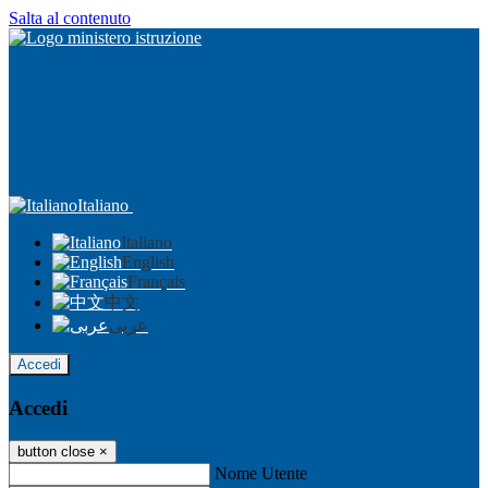
Salta al contenuto
Italiano
Italiano
English
Français
中文
عربى
Accedi
Accedi
button close
×
Nome Utente