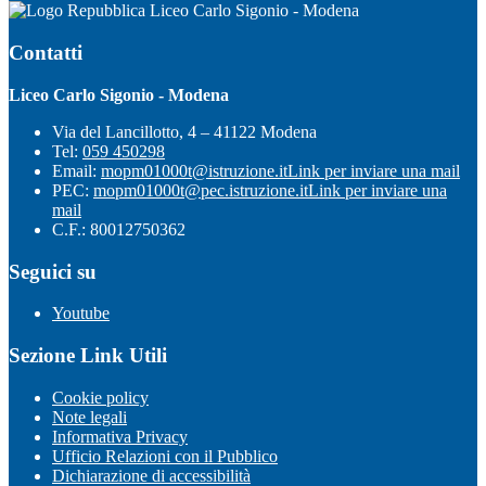
Liceo Carlo Sigonio - Modena
Contatti
Liceo Carlo Sigonio - Modena
Via del Lancillotto, 4 – 41122 Modena
Tel:
059 450298
Email:
mopm01000t@istruzione.it
Link per inviare una mail
PEC:
mopm01000t@pec.istruzione.it
Link per inviare una
mail
C.F.: 80012750362
Seguici su
Youtube
Sezione Link Utili
Cookie policy
Note legali
Informativa Privacy
Ufficio Relazioni con il Pubblico
Dichiarazione di accessibilità