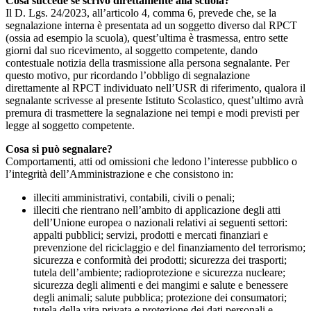
Cosa succede se scrivo direttamente alla scuola?
Il D. Lgs. 24/2023, all’articolo 4, comma 6, prevede che, se la
segnalazione interna è presentata ad un soggetto diverso dal RPCT
(ossia ad esempio la scuola), quest’ultima è trasmessa, entro sette
giorni dal suo ricevimento, al soggetto competente, dando
contestuale notizia della trasmissione alla persona segnalante. Per
questo motivo, pur ricordando l’obbligo di segnalazione
direttamente al RPCT individuato nell’USR di riferimento, qualora il
segnalante scrivesse al presente Istituto Scolastico, quest’ultimo avrà
premura di trasmettere la segnalazione nei tempi e modi previsti per
legge al soggetto competente.
Cosa si può segnalare?
Comportamenti, atti od omissioni che ledono l’interesse pubblico o
l’integrità dell’Amministrazione e che consistono in:
illeciti amministrativi, contabili, civili o penali;
illeciti che rientrano nell’ambito di applicazione degli atti
dell’Unione europea o nazionali relativi ai seguenti settori:
appalti pubblici; servizi, prodotti e mercati finanziari e
prevenzione del riciclaggio e del finanziamento del terrorismo;
sicurezza e conformità dei prodotti; sicurezza dei trasporti;
tutela dell’ambiente; radioprotezione e sicurezza nucleare;
sicurezza degli alimenti e dei mangimi e salute e benessere
degli animali; salute pubblica; protezione dei consumatori;
tutela della vita privata e protezione dei dati personali e