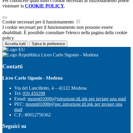
Per conoscere quali sono i cookie necessari al funzionamento potete
visionare la
COOKIE POLICY
.
Cookie necessari per il funzionamento
I cookie necessari per il funzionamento non possono essere
disabilitati. È possibile consultare l'elenco nella pagina della cookie
policy.
Accetta tutti
Salva le preferenze
Liceo Carlo Sigonio - Modena
Contatti
Liceo Carlo Sigonio - Modena
Via del Lancillotto, 4 – 41122 Modena
Tel:
059 450298
Email:
mopm01000t@istruzione.it
Link per inviare una mail
PEC:
mopm01000t@pec.istruzione.it
Link per inviare una
mail
C.F.: 80012750362
Seguici su