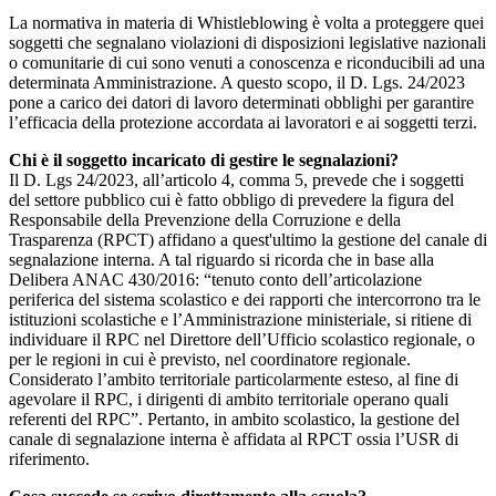
La normativa in materia di Whistleblowing è volta a proteggere quei
soggetti che segnalano violazioni di disposizioni legislative nazionali
o comunitarie di cui sono venuti a conoscenza e riconducibili ad una
determinata Amministrazione. A questo scopo, il D. Lgs. 24/2023
pone a carico dei datori di lavoro determinati obblighi per garantire
l’efficacia della protezione accordata ai lavoratori e ai soggetti terzi.
Chi è il soggetto incaricato di gestire le segnalazioni?
Il D. Lgs 24/2023, all’articolo 4, comma 5, prevede che i soggetti
del settore pubblico cui è fatto obbligo di prevedere la figura del
Responsabile della Prevenzione della Corruzione e della
Trasparenza (RPCT) affidano a quest'ultimo la gestione del canale di
segnalazione interna. A tal riguardo si ricorda che in base alla
Delibera ANAC 430/2016: “tenuto conto dell’articolazione
periferica del sistema scolastico e dei rapporti che intercorrono tra le
istituzioni scolastiche e l’Amministrazione ministeriale, si ritiene di
individuare il RPC nel Direttore dell’Ufficio scolastico regionale, o
per le regioni in cui è previsto, nel coordinatore regionale.
Considerato l’ambito territoriale particolarmente esteso, al fine di
agevolare il RPC, i dirigenti di ambito territoriale operano quali
referenti del RPC”. Pertanto, in ambito scolastico, la gestione del
canale di segnalazione interna è affidata al RPCT ossia l’USR di
riferimento.