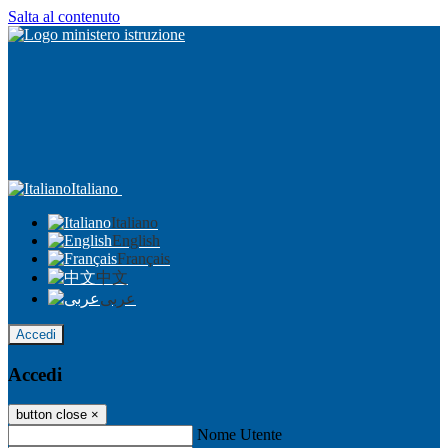
Salta al contenuto
Italiano
Italiano
English
Français
中文
عربى
Accedi
Accedi
button close
×
Nome Utente