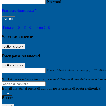
Password
Password dimenticata?
-
Entra con SPID
Entra con CIE
Seleziona utente
button close
×
Recupero password
button close
×
E-mail
Verrà inviato un messaggio all'indirizz
Non hai una e-mail associata al nome utente? Effettua il reset della password tram
E-mail inviata, si prega di controllare la casella di posta elettronica!
Errore