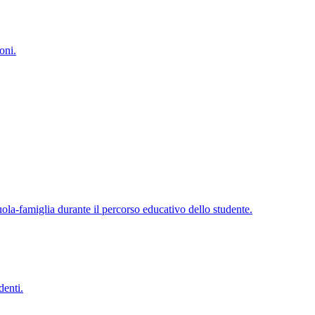
oni.
cuola-famiglia durante il percorso educativo dello studente.
denti.