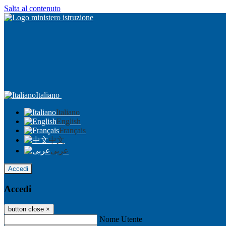
Salta al contenuto
Italiano
Italiano
English
Français
中文
عربى
Accedi
Accedi
button close
×
Nome Utente