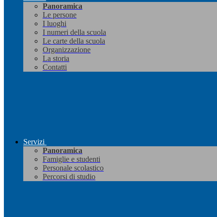
Panoramica
Le persone
I luoghi
I numeri della scuola
Le carte della scuola
Organizzazione
La storia
Contatti
Servizi
Panoramica
Famiglie e studenti
Personale scolastico
Percorsi di studio