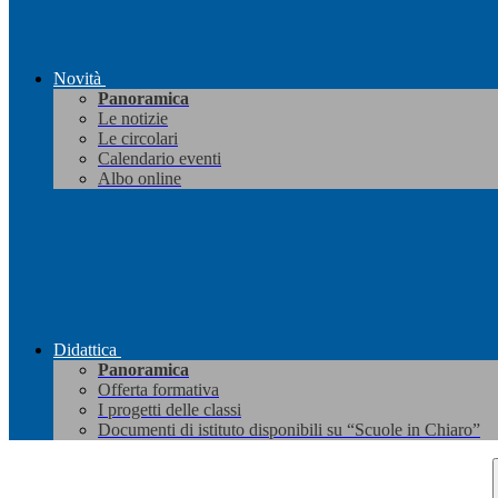
Novità
Panoramica
Le notizie
Le circolari
Calendario eventi
Albo online
Didattica
Panoramica
Offerta formativa
I progetti delle classi
Documenti di istituto disponibili su “Scuole in Chiaro”