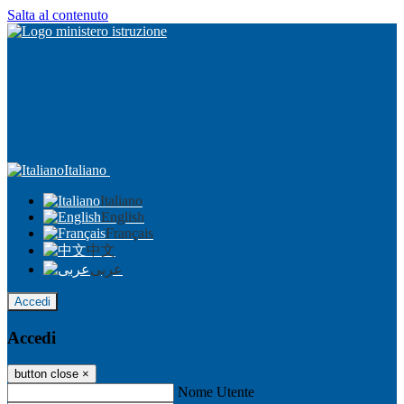
Salta al contenuto
Italiano
Italiano
English
Français
中文
عربى
Accedi
Accedi
button close
×
Nome Utente