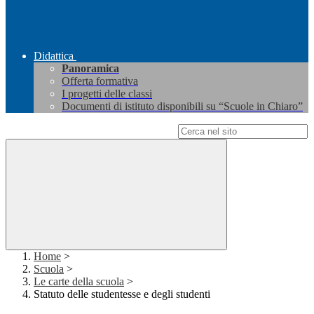
Didattica
Panoramica
Offerta formativa
I progetti delle classi
Documenti di istituto disponibili su “Scuole in Chiaro”
Campo di ricerca per le pagine del sito
Home
>
Scuola
>
Le carte della scuola
>
Statuto delle studentesse e degli studenti