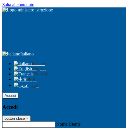
Salta al contenuto
Italiano
Italiano
English
Français
中文
عربى
Accedi
Accedi
button close
×
Nome Utente