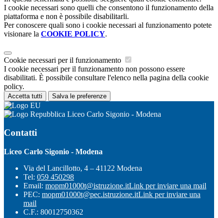
I cookie necessari sono quelli che consentono il funzionamento della
piattaforma e non è possibile disabilitarli.
Per conoscere quali sono i cookie necessari al funzionamento potete
visionare la
COOKIE POLICY
.
Cookie necessari per il funzionamento
I cookie necessari per il funzionamento non possono essere
disabilitati. È possibile consultare l'elenco nella pagina della cookie
policy.
Accetta tutti
Salva le preferenze
Liceo Carlo Sigonio - Modena
Contatti
Liceo Carlo Sigonio - Modena
Via del Lancillotto, 4 – 41122 Modena
Tel:
059 450298
Email:
mopm01000t@istruzione.it
Link per inviare una mail
PEC:
mopm01000t@pec.istruzione.it
Link per inviare una
mail
C.F.: 80012750362