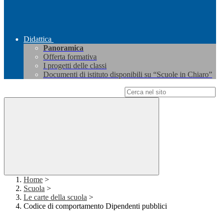
Didattica
Panoramica
Offerta formativa
I progetti delle classi
Documenti di istituto disponibili su “Scuole in Chiaro”
Campo di ricerca per le pagine del sito
Home
>
Scuola
>
Le carte della scuola
>
Codice di comportamento Dipendenti pubblici