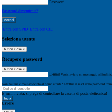
Password
Password dimenticata?
-
Entra con SPID
Entra con CIE
Seleziona utente
button close
×
Recupero password
button close
×
E-mail
Verrà inviato un messaggio all'indirizz
Non hai una e-mail associata al nome utente? Effettua il reset della password tram
E-mail inviata, si prega di controllare la casella di posta elettronica!
Errore