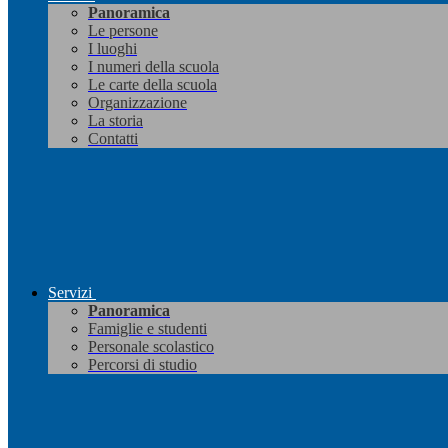
Panoramica
Le persone
I luoghi
I numeri della scuola
Le carte della scuola
Organizzazione
La storia
Contatti
Servizi
Panoramica
Famiglie e studenti
Personale scolastico
Percorsi di studio