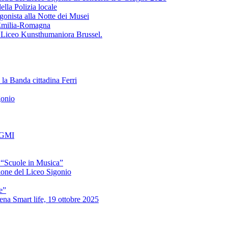
ella Polizia locale
gonista alla Notte dei Musei
'Emilia-Romagna
l Liceo Kunsthumaniora Brussel.
 la Banda cittadina Ferri
gonio
a GMI
 “Scuole in Musica”
zione del Liceo Sigonio
e”
na Smart life, 19 ottobre 2025