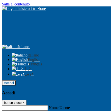
Salta al contenuto
Italiano
Italiano
English
Français
中文
عربى
Accedi
Accedi
button close
×
Nome Utente