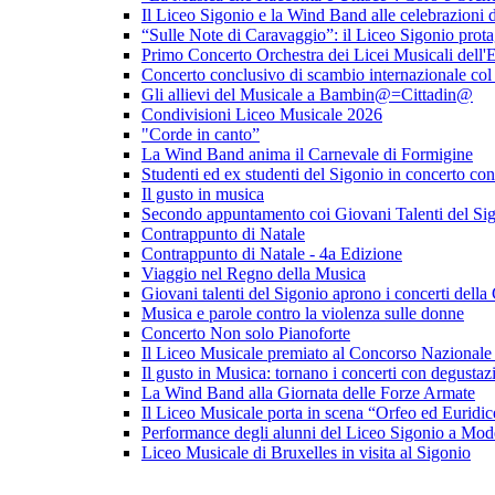
Il Liceo Sigonio e la Wind Band alle celebrazioni d
“Sulle Note di Caravaggio”: il Liceo Sigonio prota
Primo Concerto Orchestra dei Licei Musicali dell
Concerto conclusivo di scambio internazionale co
Gli allievi del Musicale a Bambin@=Cittadin@
Condivisioni Liceo Musicale 2026
"Corde in canto”
La Wind Band anima il Carnevale di Formigine
Studenti ed ex studenti del Sigonio in concerto con
Il gusto in musica
Secondo appuntamento coi Giovani Talenti del Si
Contrappunto di Natale
Contrappunto di Natale - 4a Edizione
Viaggio nel Regno della Musica
Giovani talenti del Sigonio aprono i concerti dell
Musica e parole contro la violenza sulle donne
Concerto Non solo Pianoforte
Il Liceo Musicale premiato al Concorso Nazionale
Il gusto in Musica: tornano i concerti con degusta
La Wind Band alla Giornata delle Forze Armate
Il Liceo Musicale porta in scena “Orfeo ed Euridic
Performance degli alunni del Liceo Sigonio a Mode
Liceo Musicale di Bruxelles in visita al Sigonio