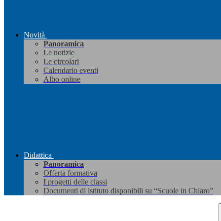
Novità
Panoramica
Le notizie
Le circolari
Calendario eventi
Albo online
Didattica
Panoramica
Offerta formativa
I progetti delle classi
Documenti di istituto disponibili su “Scuole in Chiaro”