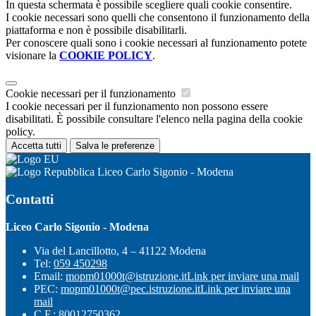
In questa schermata è possibile scegliere quali cookie consentire.
I cookie necessari sono quelli che consentono il funzionamento della
piattaforma e non è possibile disabilitarli.
Per conoscere quali sono i cookie necessari al funzionamento potete
visionare la
COOKIE POLICY
.
Cookie necessari per il funzionamento
I cookie necessari per il funzionamento non possono essere
disabilitati. È possibile consultare l'elenco nella pagina della cookie
policy.
Accetta tutti
Salva le preferenze
Liceo Carlo Sigonio - Modena
Contatti
Liceo Carlo Sigonio - Modena
Via del Lancillotto, 4 – 41122 Modena
Tel:
059 450298
Email:
mopm01000t@istruzione.it
Link per inviare una mail
PEC:
mopm01000t@pec.istruzione.it
Link per inviare una
mail
C.F.: 80012750362