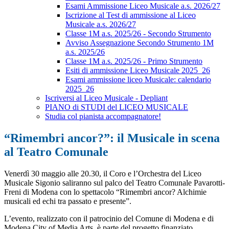
Esami Ammissione Liceo Musicale a.s. 2026/27
Iscrizione al Test di ammissione al Liceo
Musicale a.s. 2026/27
Classe 1M a.s. 2025/26 - Secondo Strumento
Avviso Assegnazione Secondo Strumento 1M
a.s. 2025/26
Classe 1M a.s. 2025/26 - Primo Strumento
Esiti di ammissione Liceo Musicale 2025_26
Esami ammissione liceo Musicale: calendario
2025_26
Iscriversi al Liceo Musicale - Depliant
PIANO di STUDI del LICEO MUSICALE
Studia col pianista accompagnatore!
“Rimembri ancor?”: il Musicale in scena
al Teatro Comunale
Venerdì 30 maggio alle 20.30, il Coro e l’Orchestra del Liceo
Musicale Sigonio saliranno sul palco del Teatro Comunale
Pavarotti-
Freni
di Modena con lo spettacolo “Rimembri ancor? Alchimie
musicali ed echi tra passato e presente”.
L’evento, realizzato con il patrocinio del Comune di Modena e di
Modena City of Media Arts, è parte del progetto finanziato