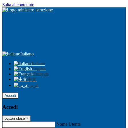
Salta al contenuto
Italiano
Italiano
English
Français
中文
عربى
Accedi
Accedi
button close
×
Nome Utente