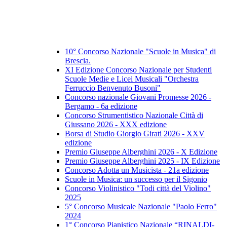
10° Concorso Nazionale "Scuole in Musica" di
Brescia.
XI Edizione Concorso Nazionale per Studenti
Scuole Medie e Licei Musicali "Orchestra
Ferruccio Benvenuto Busoni"
Concorso nazionale Giovani Promesse 2026 -
Bergamo - 6a edizione
Concorso Strumentistico Nazionale Città di
Giussano 2026 - XXX edizione
Borsa di Studio Giorgio Girati 2026 - XXV
edizione
Premio Giuseppe Alberghini 2026 - X Edizione
Premio Giuseppe Alberghini 2025 - IX Edizione
Concorso Adotta un Musicista - 21a edizione
Scuole in Musica: un successo per il Sigonio
Concorso Violinistico "Todi città del Violino"
2025
5° Concorso Musicale Nazionale "Paolo Ferro"
2024
1° Concorso Pianistico Nazionale “RINALDI-