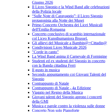
Giugno 2026
Il Liceo Sigonio e la Wind Band alle celebrazioni
della Polizia locale
“Sulle Note di Caravaggio”: il Liceo Sigonio
protagonista alla Notte dei Musei
Primo Concerto Orchestra dei Licei Musicali
dell'Emilia-Romagna
Concerto conclusivo di scambio internazionale
col Liceo Kunsthumaniora Brussel.
Gli allievi del Musicale a Bambin@=Cittadin@
Condivisioni Liceo Musicale 2026
"Corde in canto”
La Wind Band anima il Carnevale di Formigine
Studenti ed ex studenti del Sigonio in concerto
con la Banda cittadina Ferri
Il gusto in musica
Secondo appuntamento coi Giovani Talenti del
Sigonio
Contrappunto di Natale
Contrappunto di Natale - 4a Edizione
Viaggio nel Regno della Musica
Giovani talenti del Sigonio aprono i concerti
della GMI
Musica e parole contro la violenza sulle donne
Concerto Non solo Pianoforte