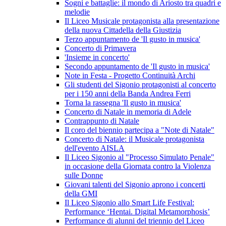
Sogni e battaglie: il mondo di Ariosto tra quadri e
melodie
Il Liceo Musicale protagonista alla presentazione
della nuova Cittadella della Giustizia
Terzo appuntamento de 'Il gusto in musica'
Concerto di Primavera
'Insieme in concerto'
Secondo appuntamento de 'Il gusto in musica'
Note in Festa - Progetto Continuità Archi
Gli studenti del Sigonio protagonisti al concerto
per i 150 anni della Banda Andrea Ferri
Torna la rassegna 'Il gusto in musica'
Concerto di Natale in memoria di Adele
Contrappunto di Natale
Il coro del biennio partecipa a "Note di Natale"
Concerto di Natale: il Musicale protagonista
dell'evento AISLA
Il Liceo Sigonio al "Processo Simulato Penale"
in occasione della Giornata contro la Violenza
sulle Donne
Giovani talenti del Sigonio aprono i concerti
della GMI
Il Liceo Sigonio allo Smart Life Festival:
Performance ‘Hentai. Digital Metamorphosis’
Performance di alunni del triennio del Liceo