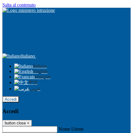
Salta al contenuto
Italiano
Italiano
English
Français
中文
عربى
Accedi
Accedi
button close
×
Nome Utente