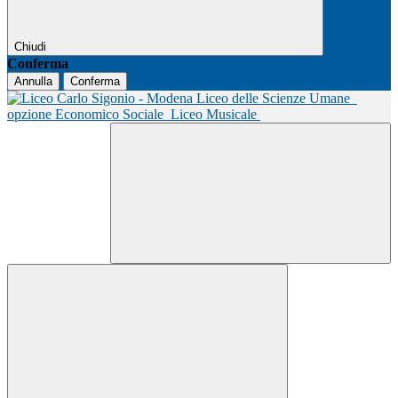
Chiudi
Conferma
Annulla
Conferma
Liceo delle Scienze Umane
opzione Economico Sociale
Liceo Musicale