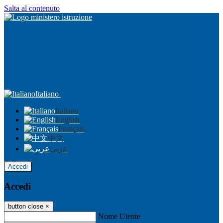
Salta al contenuto
Italiano
Italiano
English
Français
中文
عربى
Accedi
Accedi
button close
×
Nome Utente