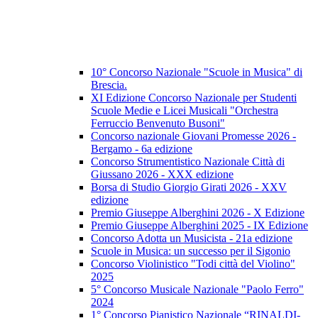
10° Concorso Nazionale "Scuole in Musica" di
Brescia.
XI Edizione Concorso Nazionale per Studenti
Scuole Medie e Licei Musicali "Orchestra
Ferruccio Benvenuto Busoni"
Concorso nazionale Giovani Promesse 2026 -
Bergamo - 6a edizione
Concorso Strumentistico Nazionale Città di
Giussano 2026 - XXX edizione
Borsa di Studio Giorgio Girati 2026 - XXV
edizione
Premio Giuseppe Alberghini 2026 - X Edizione
Premio Giuseppe Alberghini 2025 - IX Edizione
Concorso Adotta un Musicista - 21a edizione
Scuole in Musica: un successo per il Sigonio
Concorso Violinistico "Todi città del Violino"
2025
5° Concorso Musicale Nazionale "Paolo Ferro"
2024
1° Concorso Pianistico Nazionale “RINALDI-