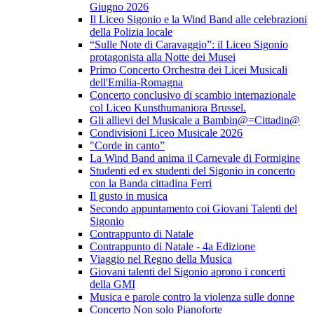
Giugno 2026
Il Liceo Sigonio e la Wind Band alle celebrazioni
della Polizia locale
“Sulle Note di Caravaggio”: il Liceo Sigonio
protagonista alla Notte dei Musei
Primo Concerto Orchestra dei Licei Musicali
dell'Emilia-Romagna
Concerto conclusivo di scambio internazionale
col Liceo Kunsthumaniora Brussel.
Gli allievi del Musicale a Bambin@=Cittadin@
Condivisioni Liceo Musicale 2026
"Corde in canto”
La Wind Band anima il Carnevale di Formigine
Studenti ed ex studenti del Sigonio in concerto
con la Banda cittadina Ferri
Il gusto in musica
Secondo appuntamento coi Giovani Talenti del
Sigonio
Contrappunto di Natale
Contrappunto di Natale - 4a Edizione
Viaggio nel Regno della Musica
Giovani talenti del Sigonio aprono i concerti
della GMI
Musica e parole contro la violenza sulle donne
Concerto Non solo Pianoforte