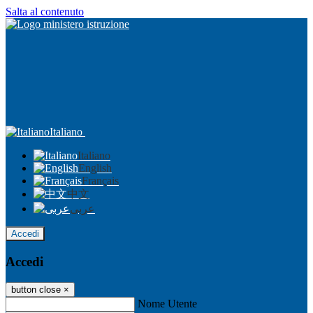
Salta al contenuto
Italiano
Italiano
English
Français
中文
عربى
Accedi
Accedi
button close
×
Nome Utente