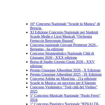
10° Concorso Nazionale "Scuole in Musica" di
Brescia.
XI Edizione Concorso Nazionale per Studenti
Scuole Medie e Licei Musicali "Orchestra
Ferruccio Benvenuto Busoni"
Concorso nazionale Giovani Promesse 2026 -
Bergamo - 6a edizione
Concorso Strumentistico Nazionale Città di
Giussano 2026 - XXX edizione
Borsa di Studio Giorgio Girati 2026 - XXV
edizione
Premio Giuseppe Alberghini 2026 - X Edizione
Premio Giuseppe Alberghini 2025 - IX Edizione
Concorso Adotta un Musicista - 21a edizione
Scuole in Musica: un successo per il Sigonio
Concorso Violinistico "Todi città del Violino"
2025
5° Concorso Musicale Nazionale "Paolo Ferro"
2024
1° Concorso Pianistico Nazionale “RINALDI-