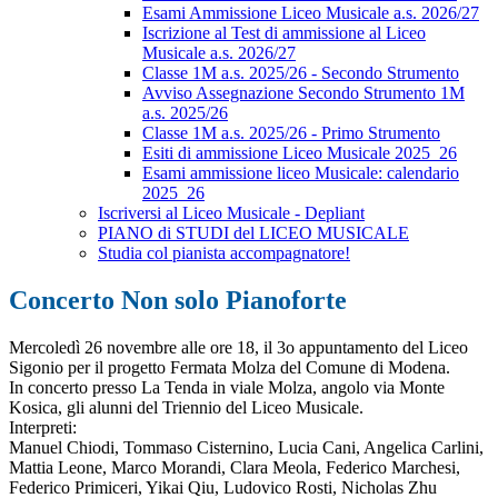
Esami Ammissione Liceo Musicale a.s. 2026/27
Iscrizione al Test di ammissione al Liceo
Musicale a.s. 2026/27
Classe 1M a.s. 2025/26 - Secondo Strumento
Avviso Assegnazione Secondo Strumento 1M
a.s. 2025/26
Classe 1M a.s. 2025/26 - Primo Strumento
Esiti di ammissione Liceo Musicale 2025_26
Esami ammissione liceo Musicale: calendario
2025_26
Iscriversi al Liceo Musicale - Depliant
PIANO di STUDI del LICEO MUSICALE
Studia col pianista accompagnatore!
Concerto Non solo Pianoforte
Mercoledì 26 novembre alle ore 18, il 3o appuntamento del Liceo
Sigonio per il progetto Fermata Molza del Comune di Modena.
In concerto presso La Tenda in viale Molza, angolo via Monte
Kosica, gli alunni del Triennio del Liceo Musicale.
Interpreti:
Manuel Chiodi, Tommaso Cisternino, Lucia Cani, Angelica Carlini,
Mattia Leone, Marco Morandi, Clara Meola, Federico Marchesi,
Federico Primiceri, Yikai Qiu, Ludovico Rosti, Nicholas Zhu