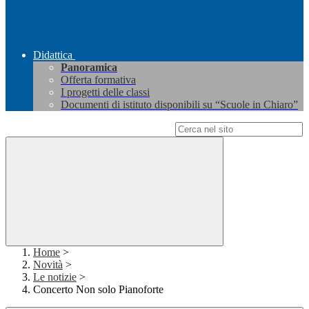
Didattica
Panoramica
Offerta formativa
I progetti delle classi
Documenti di istituto disponibili su “Scuole in Chiaro”
Campo di ricerca per le pagine del sito
Home
>
Novità
>
Le notizie
>
Concerto Non solo Pianoforte