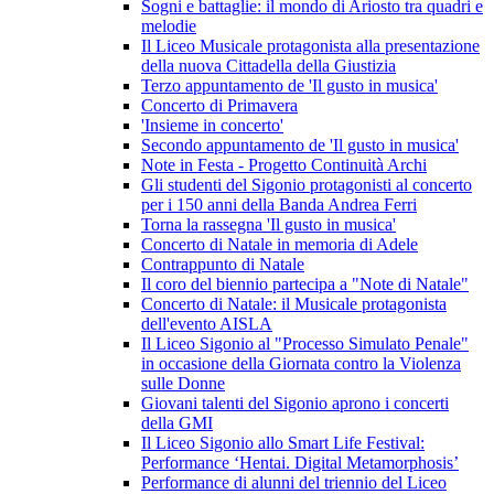
Sogni e battaglie: il mondo di Ariosto tra quadri e
melodie
Il Liceo Musicale protagonista alla presentazione
della nuova Cittadella della Giustizia
Terzo appuntamento de 'Il gusto in musica'
Concerto di Primavera
'Insieme in concerto'
Secondo appuntamento de 'Il gusto in musica'
Note in Festa - Progetto Continuità Archi
Gli studenti del Sigonio protagonisti al concerto
per i 150 anni della Banda Andrea Ferri
Torna la rassegna 'Il gusto in musica'
Concerto di Natale in memoria di Adele
Contrappunto di Natale
Il coro del biennio partecipa a "Note di Natale"
Concerto di Natale: il Musicale protagonista
dell'evento AISLA
Il Liceo Sigonio al "Processo Simulato Penale"
in occasione della Giornata contro la Violenza
sulle Donne
Giovani talenti del Sigonio aprono i concerti
della GMI
Il Liceo Sigonio allo Smart Life Festival:
Performance ‘Hentai. Digital Metamorphosis’
Performance di alunni del triennio del Liceo