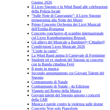
Giugno 2026
Il Liceo Sigonio e la Wind Band alle celebrazioni
della Polizia locale
“Sulle Note di Caravaggio”: il Liceo Sigonio
protagonista alla Notte dei Musei
Primo Concerto Orchestra dei Licei Musicali
dell'Emilia-Romagna
Concerto conclusivo di scambio internazionale
col Liceo Kunsthumaniora Brussel.
Gli allievi del Musicale a Bambin@=Cittadin@
Condivisioni Liceo Musicale 2026
"Corde in canto”
La Wind Band anima il Carnevale di Formigine
Studenti ed ex studenti del Sigonio in concerto
con la Banda cittadina Ferri
Il gusto in musica
Secondo appuntamento coi Giovani Talenti del
Sigonio
Contrappunto di Natale
Contrappunto di Natale - 4a Edizione
Viaggio nel Regno della Musica
Giovani talenti del Sigonio aprono i concerti
della GMI
Musica e parole contro la violenza sulle donne
Concerto Non solo Pianoforte