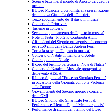
Sogni e battaglie: il mondo di Ariosto tra quadri e
melodie
Il Liceo Musicale protagonista alla presentazione
della nuova Cittadella della Giustizia
Terzo appuntamento de 'Il gusto in musica'
Concerto di Primavera
'Insieme in concerto'
Secondo appuntamento de 'Il gusto in musica'
Note in Festa - Progetto Continuità Archi
Gli studenti del Sigonio protagonisti al concerto
per i 150 anni della Banda Andrea Ferri
Torna la rassegna 'Il gusto in musica'
Concerto di Natale in memoria di Adele
Contrappunto di Natale
Il coro del biennio partecipa a "Note di Natale"
Concerto di Natale: il Musicale protagonista
dell'evento AISLA
Il Liceo Sigonio al "Processo Simulato Penale"
in occasione della Giornata contro la Violenza
sulle Donne
Giovani talenti del Sigonio aprono i concerti
della GMI
Il Liceo Sigonio allo Smart Life Festival:
Performance ‘Hentai. Digital Metamorphosis’
Performance di alunni del triennio del Liceo