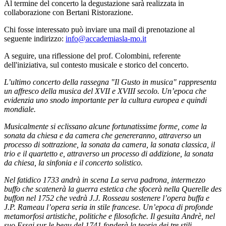
Al termine del concerto la degustazione sarà realizzata in
collaborazione con Bertani Ristorazione.
Chi fosse interessato può inviare una mail di prenotazione al
seguente indirizzo:
info@accademiasla-mo.it
A seguire, una riflessione del prof. Colombini, referente
dell'iniziativa, sul contesto musicale e storico del concerto.
L’ultimo concerto della rassegna "Il Gusto in musica" rappresenta
un affresco della musica del XVII e XVIII secolo. Un’epoca che
evidenzia uno snodo importante per la cultura europea e quindi
mondiale.
Musicalmente si eclissano alcune fortunatissime forme, come la
sonata da chiesa e da camera che genereranno, attraverso un
processo di sottrazione, la sonata da camera, la sonata classica, il
trio e il quartetto e, attraverso un processo di addizione, la sonata
da chiesa, la sinfonia e il concerto solistico.
Nel fatidico 1733 andrà in scena La serva padrona, intermezzo
buffo che scatenerà la guerra estetica che sfocerà nella Querelle des
buffon nel 1752 che vedrà J.J. Rosseau sostenere l’opera buffa e
J.P. Rameau l’opera seria in stile francese. Un’epoca di profonde
metamorfosi artistiche, politiche e filosofiche. Il gesuita Andrè, nel
suo Essai sur le beau del 1741 fonderà la teoria dei tre stili,