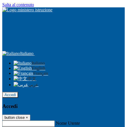
Salta al contenuto
Italiano
Italiano
English
Français
中文
عربى
Accedi
Accedi
button close
×
Nome Utente