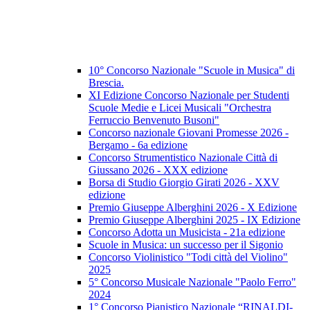
10° Concorso Nazionale "Scuole in Musica" di
Brescia.
XI Edizione Concorso Nazionale per Studenti
Scuole Medie e Licei Musicali "Orchestra
Ferruccio Benvenuto Busoni"
Concorso nazionale Giovani Promesse 2026 -
Bergamo - 6a edizione
Concorso Strumentistico Nazionale Città di
Giussano 2026 - XXX edizione
Borsa di Studio Giorgio Girati 2026 - XXV
edizione
Premio Giuseppe Alberghini 2026 - X Edizione
Premio Giuseppe Alberghini 2025 - IX Edizione
Concorso Adotta un Musicista - 21a edizione
Scuole in Musica: un successo per il Sigonio
Concorso Violinistico "Todi città del Violino"
2025
5° Concorso Musicale Nazionale "Paolo Ferro"
2024
1° Concorso Pianistico Nazionale “RINALDI-