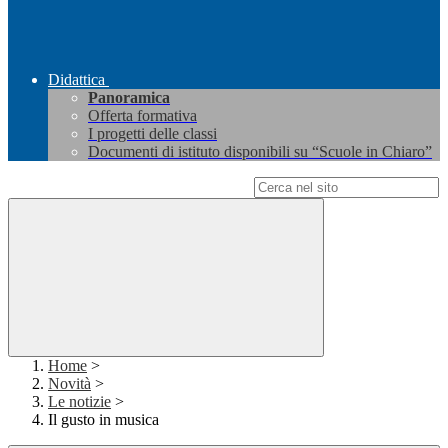
Didattica
Panoramica
Offerta formativa
I progetti delle classi
Documenti di istituto disponibili su “Scuole in Chiaro”
Campo di ricerca per le pagine del sito
Home
>
Novità
>
Le notizie
>
Il gusto in musica