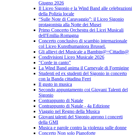
Giugno 2026
Il Liceo Sigonio e la Wind Band alle celebrazioni
della Polizia locale
“Sulle Note di Caravaggio”: il Liceo Sigonio
protagonista alla Notte dei Musei
Primo Concerto Orchestra dei Licei Musicali
dell'Emilia-Romagna
Concerto conclusivo di scambio internazionale
col Liceo Kunsthumaniora Brussel.
Gli allievi del Musicale a Bambin@=Cittadin@
Condivisioni Liceo Musicale 2026
"Corde in canto”
La Wind Band anima il Carnevale di Formigine
Studenti ed ex studenti del Sigonio in concerto
con la Banda cittadina Ferri
Il gusto in musica
Secondo appuntamento coi Giovani Talenti del
Sigonio
Contrappunto di Natale
Contrappunto di Natale - 4a Edizione
Viaggio nel Regno della Musica
Giovani talenti del Sigonio aprono i concerti
della GMI
Musica e parole contro la violenza sulle donne
Concerto Non solo Pianoforte