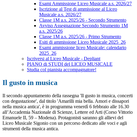
Esami Ammissione Liceo Musicale a.s. 2026/27
Iscrizione al Test di ammissione al Liceo
Musicale a.s. 2026/27
Classe 1M a.s. 2025/26 - Secondo Strumento
Avviso Assegnazione Secondo Strumento 1M
a.s. 2025/26
Classe 1M a.s. 2025/26 - Primo Strumento
Esiti di ammissione Liceo Musicale 2025_26
Esami ammissione liceo Musicale: calendario
2025_26
Iscriversi al Liceo Musicale - Depliant
PIANO di STUDI del LICEO MUSICALE
Studia col pianista accompagnatore!
Il gusto in musica
Il secondo appuntamento della rassegna 'Il gusto in musica, concerti
con degustazione', dal titolo 'Amarilli mia bella. Amori e dissapori
nella musica antica', è in programma venerdì 6 febbraio alle 16.30
all’Accademia Nazionale di Scienze, Lettere ed Arti (Corso Vittorio
Emanuele II, 59 – Modena). Protagonisti saranno gli allievi del
Liceo Musicale Sigonio con un percorso dedicato alle voci e agli
strumenti della musica antica.