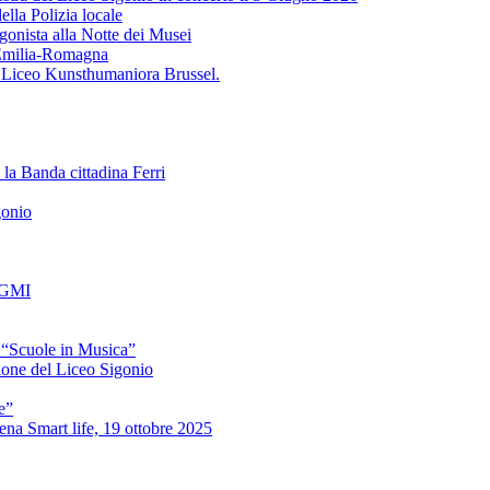
ella Polizia locale
gonista alla Notte dei Musei
'Emilia-Romagna
l Liceo Kunsthumaniora Brussel.
 la Banda cittadina Ferri
gonio
a GMI
 “Scuole in Musica”
zione del Liceo Sigonio
e”
na Smart life, 19 ottobre 2025