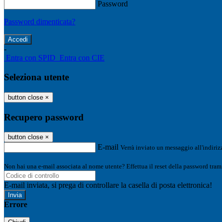
Password
Password dimenticata?
-
Entra con SPID
Entra con CIE
Seleziona utente
button close
×
Recupero password
button close
×
E-mail
Verrà inviato un messaggio all'indirizz
Non hai una e-mail associata al nome utente? Effettua il reset della password tram
E-mail inviata, si prega di controllare la casella di posta elettronica!
Errore