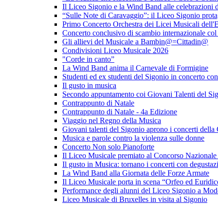
Il Liceo Sigonio e la Wind Band alle celebrazioni d
“Sulle Note di Caravaggio”: il Liceo Sigonio prota
Primo Concerto Orchestra dei Licei Musicali dell
Concerto conclusivo di scambio internazionale co
Gli allievi del Musicale a Bambin@=Cittadin@
Condivisioni Liceo Musicale 2026
"Corde in canto”
La Wind Band anima il Carnevale di Formigine
Studenti ed ex studenti del Sigonio in concerto con
Il gusto in musica
Secondo appuntamento coi Giovani Talenti del Si
Contrappunto di Natale
Contrappunto di Natale - 4a Edizione
Viaggio nel Regno della Musica
Giovani talenti del Sigonio aprono i concerti dell
Musica e parole contro la violenza sulle donne
Concerto Non solo Pianoforte
Il Liceo Musicale premiato al Concorso Nazionale
Il gusto in Musica: tornano i concerti con degusta
La Wind Band alla Giornata delle Forze Armate
Il Liceo Musicale porta in scena “Orfeo ed Euridic
Performance degli alunni del Liceo Sigonio a Mode
Liceo Musicale di Bruxelles in visita al Sigonio