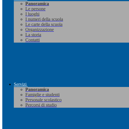
Panoramica
Le persone
I luoghi
I numeri della scuola
Le carte della scuola
Organizzazione
La storia
Contatti
Servizi
Panoramica
Famiglie e studenti
Personale scolastico
Percorsi di studio