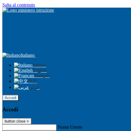
Salta al contenuto
Italiano
Italiano
English
Français
中文
عربى
Accedi
Accedi
button close
×
Nome Utente