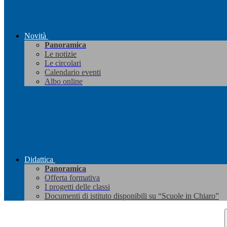
Novità
Panoramica
Le notizie
Le circolari
Calendario eventi
Albo online
Didattica
Panoramica
Offerta formativa
I progetti delle classi
Documenti di istituto disponibili su “Scuole in Chiaro”