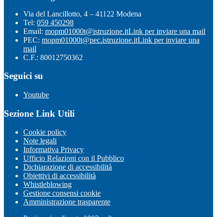
Via del Lancillotto, 4 – 41122 Modena
Tel:
059 450298
Email:
mopm01000t@istruzione.it
Link per inviare una mail
PEC:
mopm01000t@pec.istruzione.it
Link per inviare una
mail
C.F.: 80012750362
Seguici su
Youtube
Sezione Link Utili
Cookie policy
Note legali
Informativa Privacy
Ufficio Relazioni con il Pubblico
Dichiarazione di accessibilità
Obiettivi di accessibilità
Whistleblowing
Gestione consensi cookie
Amministrazione trasparente