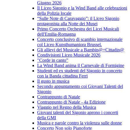
Giugno 2026
Il Liceo Sigonio e la Wind Band alle celebrazioni
della Polizia locale
“Sulle Note di Caravaggio”: il Liceo Sigonio
protagonista alla Notte dei Musei
Primo Concerto Orchestra dei Licei Musicali
dell'Emilia-Romagna
Concerto conclusivo di scambio internazionale
col Liceo Kunsthumaniora Brussel.
Gli allievi del Musicale a Bambin@=Cittadin@
Condivisioni Liceo Musicale 2026
"Corde in canto”
La Wind Band anima il Carnevale di Formigine
Studenti ed ex studenti del Sigonio in concerto
con la Banda cittadina Ferri
Il gusto in musica
Secondo appuntamento coi Giovani Talenti del
Sigonio
Contrappunto di Natale
Contrappunto di Natale - 4a Edizione
Viaggio nel Regno della Musica
Giovani talenti del Sigonio aprono i concerti
della GMI
Musica e parole contro la violenza sulle donne
Concerto Non solo Pianoforte