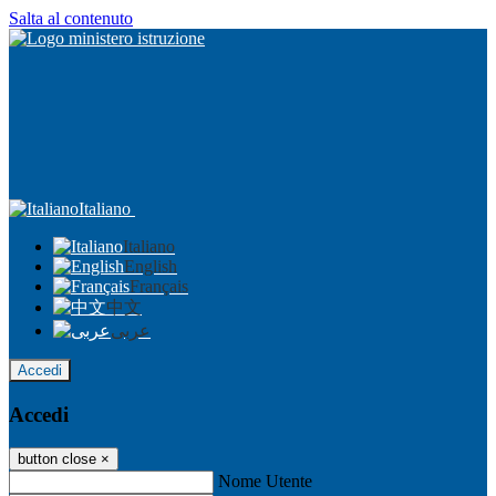
Salta al contenuto
Italiano
Italiano
English
Français
中文
عربى
Accedi
Accedi
button close
×
Nome Utente