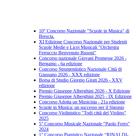
10° Concorso Nazionale "Scuole in Musica" di
Brescia.
XI Edizione Concorso Nazionale per Studenti
Scuole Medie e Licei Musicali "Orchestra
Ferruccio Benvenuto Busoni"
Concorso nazionale Giovani Promesse 2026 -
Bergamo - 6a edizione
Concorso Strumentistico Nazionale Città di
Giussano 2026 - XXX edizione
Borsa di Studio Giorgio Girati 2026 - XXV
edizione
Premio Giuseppe Alberghini 2026 - X Edizione
Premio Giuseppe Alberghini 2025 - IX Edizione
Concorso Adotta un Musicista - 21a edizione
Scuole in Musica: un successo per il Sigonio
Concorso Violinistico "Todi città del Violino"
2025
5° Concorso Musicale Nazionale "Paolo Ferro"
2024
1° Concorso Pianistico Nazionale “RINALDI-