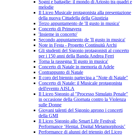
Sogni e battaglie: il mondo di Ariosto tra quadri e
melodie
Il Liceo Musicale protagonista alla presentazione
della nuova Cittadella della Giustizia
Terzo appuntamento de 'Il gusto in musica'
Concerto di Primavera
'Insieme in concerto'
Secondo appuntamento de 'Il gusto in musica'
Note in Festa - Progetto Continuità Archi
Gli studenti del Sigonio protagonisti al concerto
per i 150 anni della Banda Andrea Ferri
Torna la rassegna 'Il gusto in musica'
Concerto di Natale in memoria di Adele
Contrappunto di Natale
Il coro del biennio partecipa a "Note di Natale"
Concerto di Natale: il Musicale protagonista
dell'evento AISLA
Il Liceo Sigonio al "Processo Simulato Penale"
in occasione della Giornata contro la Violenza
sulle Donne
Giovani talenti del Sigonio aprono i concerti
della GMI
Il Liceo Sigonio allo Smart Life Festival:
Performance ‘Hentai. Digital Metamorphosis’
Performance di alunni del triennio del Liceo