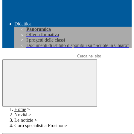
Didattica
Panoramica
Offerta formativa
I progetti delle classi
Documenti di istituto disponibili su “Scuole in Chiaro”
Campo di ricerca per le pagine del sito
Home
>
Novità
>
Le notizie
>
Coro specialisti a Frosinone