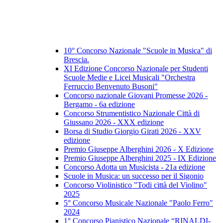
10° Concorso Nazionale "Scuole in Musica" di
Brescia.
XI Edizione Concorso Nazionale per Studenti
Scuole Medie e Licei Musicali "Orchestra
Ferruccio Benvenuto Busoni"
Concorso nazionale Giovani Promesse 2026 -
Bergamo - 6a edizione
Concorso Strumentistico Nazionale Città di
Giussano 2026 - XXX edizione
Borsa di Studio Giorgio Girati 2026 - XXV
edizione
Premio Giuseppe Alberghini 2026 - X Edizione
Premio Giuseppe Alberghini 2025 - IX Edizione
Concorso Adotta un Musicista - 21a edizione
Scuole in Musica: un successo per il Sigonio
Concorso Violinistico "Todi città del Violino"
2025
5° Concorso Musicale Nazionale "Paolo Ferro"
2024
1° Concorso Pianistico Nazionale “RINALDI-