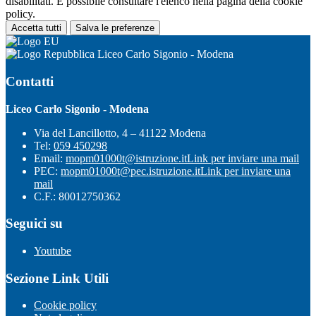
disabilitati. È possibile consultare l'elenco nella pagina della cookie
policy.
Accetta tutti
Salva le preferenze
Liceo Carlo Sigonio - Modena
Contatti
Liceo Carlo Sigonio - Modena
Via del Lancillotto, 4 – 41122 Modena
Tel:
059 450298
Email:
mopm01000t@istruzione.it
Link per inviare una mail
PEC:
mopm01000t@pec.istruzione.it
Link per inviare una
mail
C.F.: 80012750362
Seguici su
Youtube
Sezione Link Utili
Cookie policy