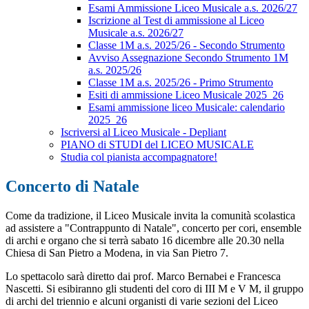
Esami Ammissione Liceo Musicale a.s. 2026/27
Iscrizione al Test di ammissione al Liceo
Musicale a.s. 2026/27
Classe 1M a.s. 2025/26 - Secondo Strumento
Avviso Assegnazione Secondo Strumento 1M
a.s. 2025/26
Classe 1M a.s. 2025/26 - Primo Strumento
Esiti di ammissione Liceo Musicale 2025_26
Esami ammissione liceo Musicale: calendario
2025_26
Iscriversi al Liceo Musicale - Depliant
PIANO di STUDI del LICEO MUSICALE
Studia col pianista accompagnatore!
Concerto di Natale
Come da tradizione, il Liceo Musicale invita la comunità scolastica
ad assistere a "Contrappunto di Natale", concerto per cori, ensemble
di archi e organo che si terrà sabato 16 dicembre alle 20.30 nella
Chiesa di San Pietro a Modena, in via San Pietro 7.
Lo spettacolo sarà diretto dai prof. Marco Bernabei e Francesca
Nascetti. Si esibiranno gli studenti del coro di III M e V M, il gruppo
di archi del triennio e alcuni organisti di varie sezioni del Liceo