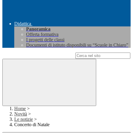
Didattica
Panoramica
Offerta formativa
I progetti delle classi
Documenti di istituto disponibili su “Scuole in Chiaro”
Campo di ricerca per le pagine del sito
Home
>
Novità
>
Le notizie
>
Concerto di Natale