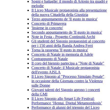
Sogni e battaglie: il mondo di Ariosto tra quadri e
melodie
Il Liceo Musicale protagonista alla presentazione
della nuova Cittadella della Giustizia
Terzo appuntamento de 'Il gusto in musica'
Concerto di Primavera
'Insieme in concerto'
Secondo appuntamento de 'Il gusto in musica'
Note in Festa - Progetto Continuità Archi
Gli studenti del Sigonio protagonisti al concerto
per i 150 anni della Banda Andrea Ferri
Torna la rassegna 'Il gusto in musica'
Concerto di Natale in memoria di Adele
Contrappunto di Natale
Il coro del biennio partecipa a "Note di Natale"
Concerto di Natale: il Musicale protagonista
dell'evento AISLA
Il Liceo Sigonio al "Processo Simulato Penale"
in occasione della Giornata contro la Violenza
sulle Donne
Giovani talenti del Sigonio aprono i concerti
della GMI
Il Liceo Sigonio allo Smart Life Festival:
Performance ‘Hentai. Digital Metamorphosis’
Performance di alunni del triennio del Liceo