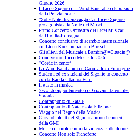
Giugno 2026
Il Liceo Sigonio e la Wind Band alle celebrazioni
della Polizia locale
“Sulle Note di Caravaggio”: il Liceo Sigonio
protagonista alla Notte dei Musei
Primo Concerto Orchestra dei Licei Musicali
dell'Emilia-Romagna
Concerto conclusivo di scambio internazionale
col Liceo Kunsthumaniora Brussel.
Gli allievi del Musicale a Bambin@=Cittadin@
Condivisioni Liceo Musicale 2026
"Corde in canto”
La Wind Band anima il Carnevale di Formigine
Studenti ed ex studenti del Sigonio in concerto
con la Banda cittadina Ferri
Il gusto in musica
Secondo appuntamento coi Giovani Talenti del
Sigonio
Contrappunto di Natale
Contrappunto di Natale - 4a Edizione
Viaggio nel Regno della Musica
Giovani talenti del Sigonio aprono i concerti
della GMI
Musica e parole contro la violenza sulle donne
Concerto Non solo Pianoforte