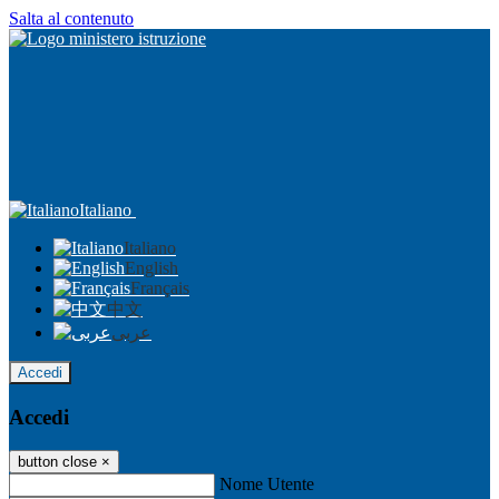
Salta al contenuto
Italiano
Italiano
English
Français
中文
عربى
Accedi
Accedi
button close
×
Nome Utente