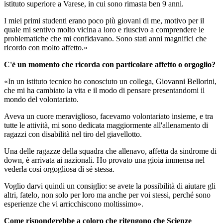
istituto superiore a Varese, in cui sono rimasta ben 9 anni.
I miei primi studenti erano poco più giovani di me, motivo per il
quale mi sentivo molto vicina a loro e riuscivo a comprendere le
problematiche che mi confidavano.
Sono stati anni magnifici che
ricordo con molto affetto.»
C'è un momento che ricorda con particolare affetto o orgoglio?
«In un istituto tecnico ho conosciuto un collega, Giovanni Bellorini,
che mi ha cambiato la vita e il modo di pensare presentandomi il
mondo del volontariato.
Aveva un cuore meraviglioso, facevamo volontariato insieme, e tra
tutte le attività, mi sono dedicata maggiormente all'allenamento di
ragazzi con disabilità nel tiro del giavellotto.
Una delle ragazze della squadra che allenavo, affetta da sindrome di
down, è arrivata ai nazionali. Ho provato una gioia immensa nel
vederla così orgogliosa di sé stessa.
Voglio darvi quindi un consiglio: se avete la possibilità di aiutare gli
altri, fatelo, non solo per loro ma anche per voi stessi, perché sono
esperienze che vi arricchiscono moltissimo».
Come risponderebbe a coloro che ritengono che Scienze