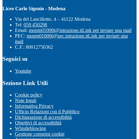
Liceo Carlo Sigonio - Modena
Via del Lancillotto, 4 – 41122 Modena
Tel:
059 450298
Email:
mopm01000t@istruzione.it
Link per inviare una mail
PEC:
mopm01000t@pec.istruzione.it
Link per inviare una
mail
C.F.: 80012750362
Seguici su
Youtube
Sezione Link Utili
Cookie policy
Note legali
Informativa Privacy
Ufficio Relazioni con il Pubblico
Dichiarazione di accessibilità
Obiettivi di accessibilità
Whistleblowing
Gestione consensi cookie