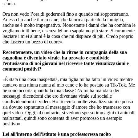
scuola.
Ora non vedo l’ora di godermeli fino a quando mi sopporteranno.
Adesso ho anche il mio cane, che fa ormai parte della famiglia,
anche se è molto impegnativo. Nonostante i danni che ha combina le
vogliamo tutti bene, e senza lei non sappiamo più stare. Sicuramente
lasciare i miei alunni è la cosa che mi dispiace di più. Credo proprio
che lascerò un pezzo di cuore».
Recentemente, un video che la ritrae in compagnia della sua
cagnolina è diventato virale, ha provato e condivide
l'entusiasmo di noi giovani nel ricevere tante visualizzazioni e
commenti positivi?
«È stata una cosa inaspettata, mia figlia mi ha fatto un video mentre
cantavo una ninna nanna al mio cane e lo ha postato su Tik-Tok. Me
ne sono accorta quando la mia classe 5ªA mi ha mandato dei
messaggi, dicendomi che ero diventata virale sul social e
condividendomi il video. Ho ricevuto molte visualizzazioni e penso
sia dovuto soprattutto al messaggio d’amore che ho trasmesso con
quel video. Oggi, al contrario, si vedono spesso immagini di animali
maltrattati, quindi sono contenta di aver promosso un esempio
positivo».
Lei all’interno dell’istituto è una professoressa molto