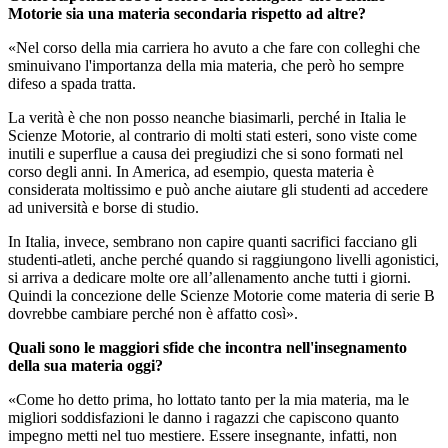
Motorie sia una materia secondaria rispetto ad altre?
«Nel corso della mia carriera ho avuto a che fare con colleghi che
sminuivano l'importanza della mia materia, che però ho sempre
difeso a spada tratta.
La verità è che non posso neanche biasimarli, perché in Italia le
Scienze Motorie, al contrario di molti stati esteri, sono viste come
inutili e superflue a causa dei pregiudizi che si sono formati nel
corso degli anni. In America, ad esempio, questa materia è
considerata moltissimo e può anche aiutare gli studenti ad accedere
ad università e borse di studio.
In Italia, invece, sembrano non capire quanti sacrifici facciano gli
studenti-atleti, anche perché quando si raggiungono livelli agonistici,
si arriva a dedicare molte ore all’allenamento anche tutti i giorni.
Quindi la concezione delle Scienze Motorie come materia di serie B
dovrebbe cambiare perché non è affatto così».
Quali sono le maggiori sfide che incontra nell'insegnamento
della sua materia oggi?
«Come ho detto prima, ho lottato tanto per la mia materia, ma le
migliori soddisfazioni le danno i ragazzi che capiscono quanto
impegno metti nel tuo mestiere. Essere insegnante, infatti, non