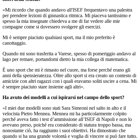
«Mi ricordo che quando andavo all'ISEF frequentavo una palestra
per prendere lezioni di ginnastica ritmica. Mi piaceva tantissimo e
spesso la mia insegnate chiedeva a me di far vedere alle mie
compagne come si dovessero svolgere gli esercizi.
Mi è sempre piaciuto qualsiasi sport, ma il mio preferito è
canottaggio.
Quando mi sono trasferita a Varese, spesso di pomeriggio andavo al
lago per remare, portandomi dietro la mia collega di matematica.
È
uno sport che mi è rimasto nel cuore, ma forse perché erano gli
anni della spensieratezza. Oltre allo sport si era creato un contesto di
amicizie con altri ragazzi con i quali eravamo soliti uscire a cena. Mi
è sempre piaciuto stare insieme agli altri».
Ha avuto dei modelli a cui ispirarsi nel campo dello sport?
«I miei due modelli sono stati Sara Simeoni nel salto in alto e il
velocista Pietro Mennea. Mennea mi ha particolarmente colpito
perché aveva fatto i test d’ammissione all’ISEF di Napoli e non lo
avevano preso, poiché era considerato di statura troppo bassa, ma
nonostante ciò, ha raggiunto i suoi obiettivi. Ha dimostrato che
quando si ha una grande volontà e voglia di vincere si può fare tutto.