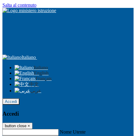
Salta al contenuto
Italiano
Italiano
English
Français
中文
عربى
Accedi
Accedi
button close
×
Nome Utente