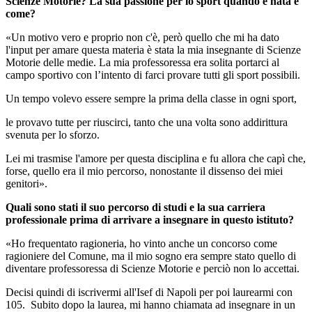
Scienze Motorie? La sua passione per lo sport quando è nata e
come?
«Un motivo vero e proprio non c'è, però quello che mi ha dato
l'input per amare questa materia è stata la mia insegnante di Scienze
Motorie delle medie. La mia professoressa era solita portarci al
campo sportivo con l’intento di farci provare tutti gli sport possibili.
Un tempo volevo essere sempre la prima della classe in ogni sport,
le provavo tutte per riuscirci, tanto che una volta sono addirittura
svenuta per lo sforzo.
Lei mi trasmise l'amore per questa disciplina e fu allora che capì che,
forse, quello era il mio percorso, nonostante il dissenso dei miei
genitori».
Quali sono stati il suo percorso di studi e la sua carriera
professionale prima di arrivare a insegnare in questo istituto?
«
Ho frequentato ragioneria, ho vinto anche un concorso come
ragioniere del Comune, ma il mio sogno era sempre stato quello di
diventare professoressa di Scienze Motorie e perciò non lo accettai.
Decisi quindi di iscrivermi all'Isef di Napoli per poi laurearmi con
105.
Subito dopo la laurea, mi hanno chiamata ad insegnare in un