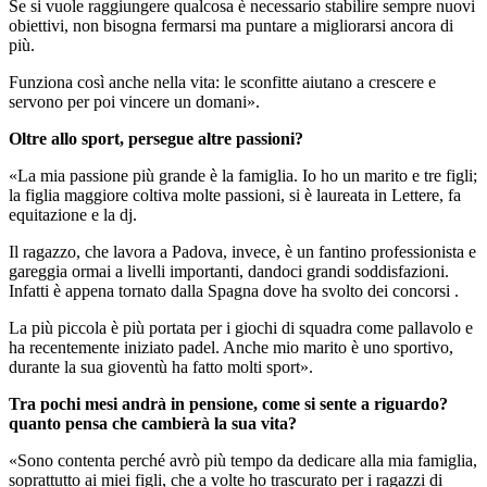
Se si vuole raggiungere qualcosa è necessario stabilire sempre nuovi
obiettivi, non bisogna fermarsi ma puntare a migliorarsi ancora di
più.
Funziona così anche nella vita: le sconfitte aiutano a crescere e
servono per poi vincere un domani».
Oltre allo sport, persegue altre passioni?
«La mia passione più grande è la famiglia. Io ho un marito e tre figli;
la figlia maggiore coltiva molte passioni, si è laureata in Lettere, fa
equitazione e la dj.
Il ragazzo, che lavora a Padova, invece, è un fantino professionista e
gareggia ormai a livelli importanti, dandoci grandi soddisfazioni.
Infatti è appena tornato dalla Spagna dove ha svolto dei concorsi .
La più piccola è più portata per i giochi di squadra come pallavolo e
ha recentemente iniziato padel. Anche mio marito è uno sportivo,
durante la sua gioventù ha fatto molti sport».
Tra pochi mesi andrà in pensione, come si sente a riguardo?
quanto pensa che cambierà la sua vita?
«Sono contenta perché avrò più tempo da dedicare alla mia famiglia,
soprattutto ai miei figli, che a volte ho trascurato per i ragazzi di