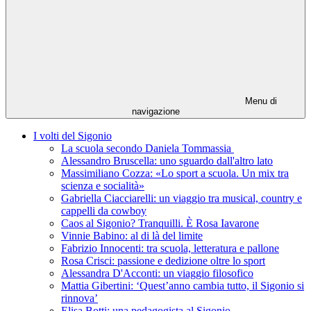
Menu di
navigazione
I volti del Sigonio
La scuola secondo Daniela Tommassia
Alessandro Bruscella: uno sguardo dall'altro lato
Massimiliano Cozza: «Lo sport a scuola. Un mix tra
scienza e socialità»
Gabriella Ciacciarelli: un viaggio tra musical, country e
cappelli da cowboy
Caos al Sigonio? Tranquilli. È Rosa Iavarone
Vinnie Babino: al di là del limite
Fabrizio Innocenti: tra scuola, letteratura e pallone
Rosa Crisci: passione e dedizione oltre lo sport
Alessandra D'Acconti: un viaggio filosofico
Mattia Gibertini: ‘Quest’anno cambia tutto, il Sigonio si
rinnova’
Elisa Botti: una pedagogista al Sigonio