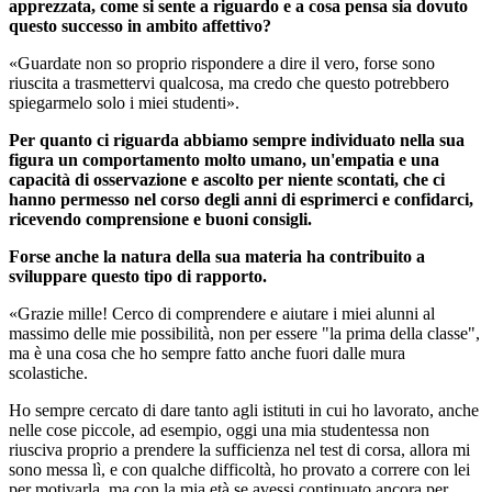
apprezzata, come si sente a riguardo e a cosa pensa sia dovuto
questo successo in ambito affettivo?
«Guardate non so proprio rispondere a dire il vero, forse sono
riuscita a trasmettervi qualcosa, ma credo che questo potrebbero
spiegarmelo solo i miei studenti».
Per quanto ci riguarda abbiamo sempre individuato nella sua
figura un comportamento molto umano, un'empatia e una
capacità di osservazione e ascolto per niente scontati, che ci
hanno permesso nel corso degli anni di esprimerci e confidarci,
ricevendo comprensione e buoni consigli.
Forse anche la natura della sua materia ha contribuito a
sviluppare questo tipo di rapporto.
«Grazie mille! Cerco di comprendere e aiutare i miei alunni al
massimo delle mie possibilità, non per essere "la prima della classe",
ma è una cosa che ho sempre fatto anche fuori dalle mura
scolastiche.
Ho sempre cercato di dare tanto agli istituti in cui ho lavorato, anche
nelle cose piccole, ad esempio, oggi una mia studentessa non
riusciva proprio a prendere la sufficienza nel test di corsa, allora mi
sono messa lì, e con qualche difficoltà, ho provato a correre con lei
per motivarla, ma con la mia età se avessi continuato ancora per