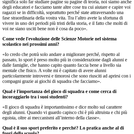
significa solo far studiare pagine su pagine di teoria, noi siamo anche
degli educatori e facciamo tante altre cose tra cui aiutare e capire voi
ragazzi se in difficoltà, soprattutto perché state attraversando una
fase straordinaria della vostra vita. Tra l’altro avete la sfortuna di
vivere in uno dei periodi più tristi della storia, e il fatto che molti di
voi ne siano usciti bene non è cosa da poco».
Come vede l'evoluzione delle Scienze Motorie nel sistema
scolastico nei prossimi anni?
«Io credo che potrà solo andare a migliorare perché, rispetto al
passato, lo sport è preso molto più in considerazione dagli alunni e
dalle famiglie, che hanno capito quanto faccia bene a livello sia
mentale che fisico. A volte mi è capitato di avere alunni
particolarmente introversi e timorosi che sono riusciti ad aprirsi con i
compagni grazie ai giochi di squadra che facciamo».
Qual è l'importanza del gioco di squadra e come cerca di
incoraggiarlo tra i suoi studenti?
«Il gioco di squadra è importantissimo e dice molto sul carattere
degli alunni. Quando vi guardo capisco chi è più altruista e chi più
egoista, oltre ai meccanismi all’interno della classe».
Qual è il suo sport preferito e perché? Lo pratica anche al di
fuori della scuola?