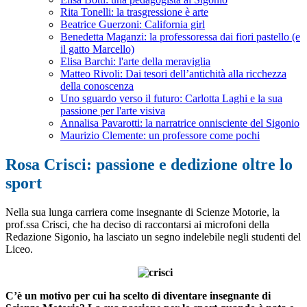
Rita Tonelli: la trasgressione è arte
Beatrice Guerzoni: California girl
Benedetta Maganzi: la professoressa dai fiori pastello (e
il gatto Marcello)
Elisa Barchi: l'arte della meraviglia
Matteo Rivoli: Dai tesori dell’antichità alla ricchezza
della conoscenza
Uno sguardo verso il futuro: Carlotta Laghi e la sua
passione per l'arte visiva
Annalisa Pavarotti: la narratrice onnisciente del Sigonio
Maurizio Clemente: un professore come pochi
Rosa Crisci: passione e dedizione oltre lo
sport
Nella sua lunga carriera come insegnante di Scienze Motorie, la
prof.ssa Crisci, che ha deciso di raccontarsi ai microfoni della
Redazione Sigonio, ha lasciato un segno indelebile negli studenti del
Liceo.
C’è un motivo per cui ha scelto di diventare insegnante di