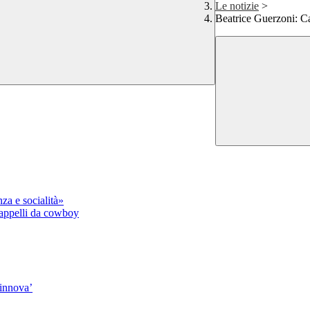
Le notizie
>
Beatrice Guerzoni: Cal
za e socialità»
 cappelli da cowboy
rinnova’