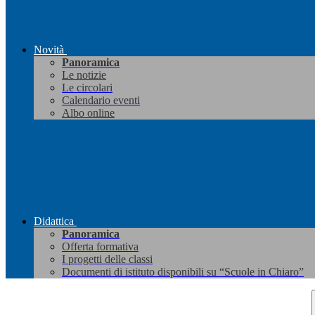
Novità
Panoramica
Le notizie
Le circolari
Calendario eventi
Albo online
Didattica
Panoramica
Offerta formativa
I progetti delle classi
Documenti di istituto disponibili su “Scuole in Chiaro”