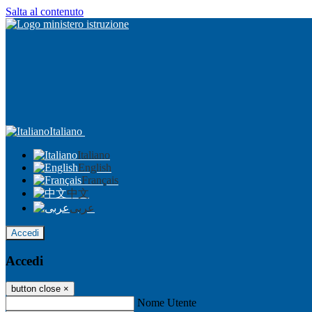
Salta al contenuto
Italiano
Italiano
English
Français
中文
عربى
Accedi
Accedi
button close
×
Nome Utente