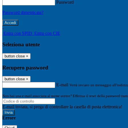
Password
Password dimenticata?
-
Entra con SPID
Entra con CIE
Seleziona utente
button close
×
Recupero password
button close
×
E-mail
Verrà inviato un messaggio all'indirizz
Non hai una e-mail associata al nome utente? Effettua il reset della password tram
E-mail inviata, si prega di controllare la casella di posta elettronica!
Errore