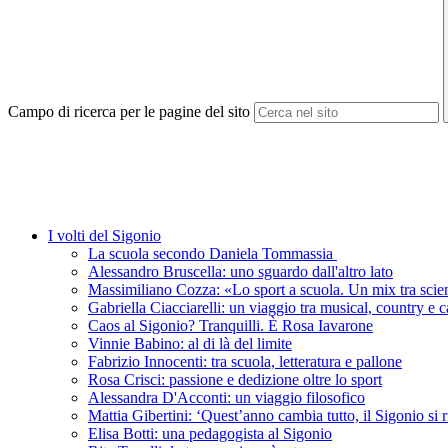
Campo di ricerca per le pagine del sito
I volti del Sigonio
La scuola secondo Daniela Tommassia
Alessandro Bruscella: uno sguardo dall'altro lato
Massimiliano Cozza: «Lo sport a scuola. Un mix tra scien
Gabriella Ciacciarelli: un viaggio tra musical, country e
Caos al Sigonio? Tranquilli. È Rosa Iavarone
Vinnie Babino: al di là del limite
Fabrizio Innocenti: tra scuola, letteratura e pallone
Rosa Crisci: passione e dedizione oltre lo sport
Alessandra D'Acconti: un viaggio filosofico
Mattia Gibertini: ‘Quest’anno cambia tutto, il Sigonio si 
Elisa Botti: una pedagogista al Sigonio