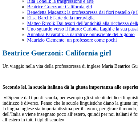
Rita Tonelli: la trasgressione è arte
Beatrice Guerzoni: California girl
Benedetta Maganzi: la professoressa dai fiori pastello (e i
Elisa Barchi: l'arte della meraviglia
Matteo Rivoli: Dai tesori dell’antichità alla ricchezza de
Uno sguardo verso il futuro: Carlotta Laghi e la sua passio
Annalisa Pavarotti: la narratrice onnisciente del Sigonio
Maurizio Clemente: un professore come pochi
Beatrice Guerzoni: California girl
Un viaggio nella vita della professoressa di inglese Maria Beatrice Gue
Secondo lei, la scuola italiana dà la giusta importanza alle esperie
«
Dipende dal tipo di scuola, per esempio gli studenti dei licei linguis
indirizzo è diverso. Penso che le scuole linguistiche diano la giusta im
la lingua inglese sia importantissima per il lavoro, per girare il mond
dell’Italia e viene insegnato poco all’estero, quindi per noi italiani
all’estero in tutti i tipi di scuole».