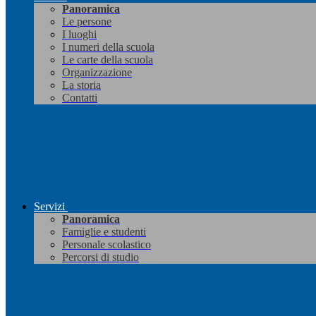
Panoramica
Le persone
I luoghi
I numeri della scuola
Le carte della scuola
Organizzazione
La storia
Contatti
Servizi
Panoramica
Famiglie e studenti
Personale scolastico
Percorsi di studio