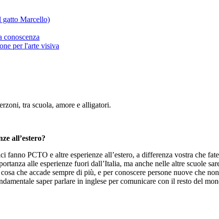
l gatto Marcello)
lla conoscenza
ne per l'arte visiva
rzoni, tra scuola, amore e alligatori.
nze all’estero?
tici fanno PCTO e altre esperienze all’estero, a differenza vostra che fat
portanza alle esperienze fuori dall’Italia, ma anche nelle altre scuole sa
o, cosa che accade sempre di più, e per conoscere persone nuove che non p
 è fondamentale saper parlare in inglese per comunicare con il resto del