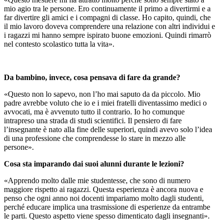
mio agio tra le persone. Ero continuamente il primo a divertirmi e a
far divertire gli amici e i compagni di classe. Ho capito, quindi, che
il mio lavoro doveva comprendere una relazione con altri individui e
i ragazzi mi hanno sempre ispirato buone emozioni. Quindi rimarrò
nel contesto scolastico tutta la vita».
Da bambino, invece, cosa pensava di fare da grande?
«Questo non lo sapevo, non l’ho mai saputo da da piccolo. Mio
padre avrebbe voluto che io e i miei fratelli diventassimo medici o
avvocati, ma è avvenuto tutto il contrario. Io ho comunque
intrapreso una strada di studi scientifici. Il pensiero di fare
l’insegnante è nato alla fine delle superiori, quindi avevo solo l’idea
di una professione che comprendesse lo stare in mezzo alle
persone».
Cosa sta imparando dai suoi alunni durante le lezioni?
«Apprendo molto dalle mie studentesse, che sono di numero
maggiore rispetto ai ragazzi. Questa esperienza è ancora nuova e
penso che ogni anno noi docenti impariamo molto dagli studenti,
perché educare implica una trasmissione di esperienze da entrambe
le parti. Questo aspetto viene spesso dimenticato dagli insegnanti».