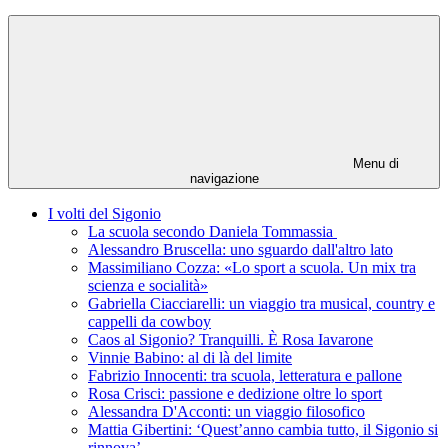
Menu di
navigazione
I volti del Sigonio
La scuola secondo Daniela Tommassia
Alessandro Bruscella: uno sguardo dall'altro lato
Massimiliano Cozza: «Lo sport a scuola. Un mix tra
scienza e socialità»
Gabriella Ciacciarelli: un viaggio tra musical, country e
cappelli da cowboy
Caos al Sigonio? Tranquilli. È Rosa Iavarone
Vinnie Babino: al di là del limite
Fabrizio Innocenti: tra scuola, letteratura e pallone
Rosa Crisci: passione e dedizione oltre lo sport
Alessandra D'Acconti: un viaggio filosofico
Mattia Gibertini: ‘Quest’anno cambia tutto, il Sigonio si
rinnova’