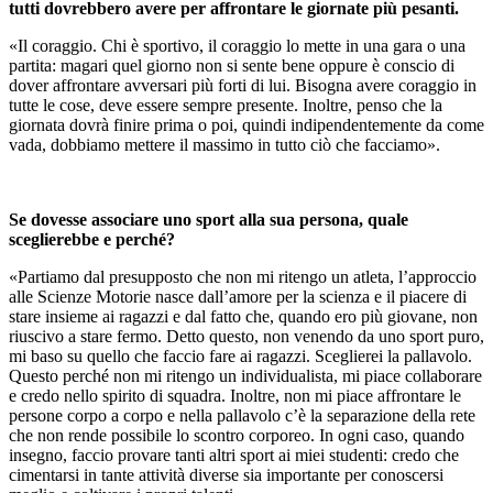
tutti dovrebbero avere per affrontare le giornate più pesanti.
«Il coraggio. Chi è sportivo, il coraggio lo mette in una gara o una
partita: magari quel giorno non si sente bene oppure è conscio di
dover affrontare avversari più forti di lui. Bisogna avere coraggio in
tutte le cose, deve essere sempre presente. Inoltre, penso che la
giornata dovrà finire prima o poi, quindi indipendentemente da come
vada, dobbiamo mettere il massimo in tutto ciò che facciamo».
Se dovesse associare uno sport alla sua persona, quale
sceglierebbe e perché?
«Partiamo dal presupposto che non mi ritengo un atleta, l’approccio
alle Scienze Motorie nasce dall’amore per la scienza e il piacere di
stare insieme ai ragazzi e dal fatto che, quando ero più giovane, non
riuscivo a stare fermo. Detto questo, non venendo da uno sport puro,
mi baso su quello che faccio fare ai ragazzi. Sceglierei la pallavolo.
Questo perché non mi ritengo un individualista, mi piace collaborare
e credo nello spirito di squadra. Inoltre, non mi piace affrontare le
persone corpo a corpo e nella pallavolo c’è la separazione della rete
che non rende possibile lo scontro corporeo. In ogni caso, quando
insegno, faccio provare tanti altri sport ai miei studenti: credo che
cimentarsi in tante attività diverse sia importante per conoscersi