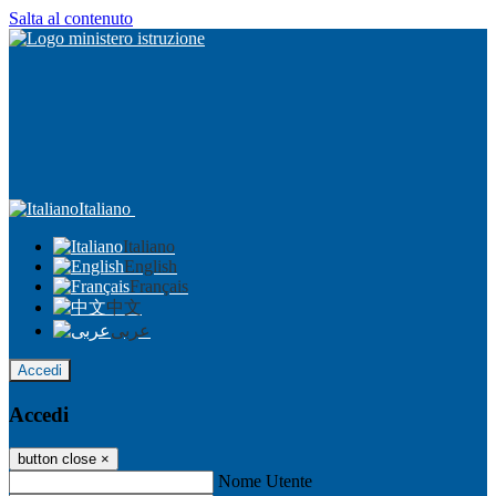
Salta al contenuto
Italiano
Italiano
English
Français
中文
عربى
Accedi
Accedi
button close
×
Nome Utente