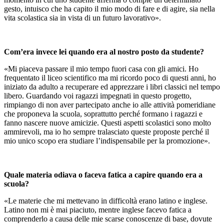
gesto, intuisco che ha capito il mio modo di fare e di agire, sia nella
vita scolastica sia in vista di un futuro lavorativo».
Com’era invece lei quando era al nostro posto da studente?
«Mi piaceva passare il mio tempo fuori casa con gli amici. Ho
frequentato il liceo scientifico ma mi ricordo poco di questi anni, ho
iniziato da adulto a recuperare ed apprezzare i libri classici nel tempo
libero. Guardando voi ragazzi impegnati in questo progetto,
rimpiango di non aver partecipato anche io alle attività pomeridiane
che proponeva la scuola, soprattutto perché formano i ragazzi e
fanno nascere nuove amicizie. Questi aspetti scolastici sono molto
ammirevoli, ma io ho sempre tralasciato queste proposte perché il
mio unico scopo era studiare l’indispensabile per la promozione».
Quale materia odiava o faceva fatica a capire quando era a
scuola?
«Le materie che mi mettevano in difficoltà erano latino e inglese.
Latino non mi è mai piaciuto, mentre inglese facevo fatica a
comprenderlo a causa delle mie scarse conoscenze di base, dovute