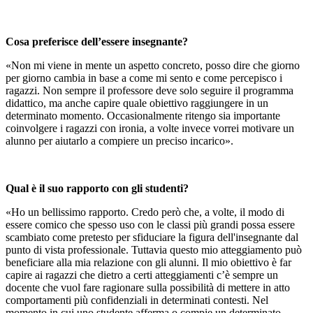
Cosa preferisce dell’essere insegnante?
«Non mi viene in mente un aspetto concreto, posso dire che giorno
per giorno cambia in base a come mi sento e come percepisco i
ragazzi. Non sempre il professore deve solo seguire il programma
didattico, ma anche capire quale obiettivo raggiungere in un
determinato momento. Occasionalmente ritengo sia importante
coinvolgere i ragazzi con ironia, a volte invece vorrei motivare un
alunno per aiutarlo a compiere un preciso incarico».
Qual è il suo rapporto con gli studenti?
«Ho un bellissimo rapporto. Credo però che, a volte, il modo di
essere comico che spesso uso con le classi più grandi possa essere
scambiato come pretesto per sfiduciare la figura dell'insegnante dal
punto di vista professionale. Tuttavia questo mio atteggiamento può
beneficiare alla mia relazione con gli alunni. Il mio obiettivo è far
capire ai ragazzi che dietro a certi atteggiamenti c’è sempre un
docente che vuol fare ragionare sulla possibilità di mettere in atto
comportamenti più confidenziali in determinati contesti. Nel
momento in cui uno studente afferma o compie un determinato