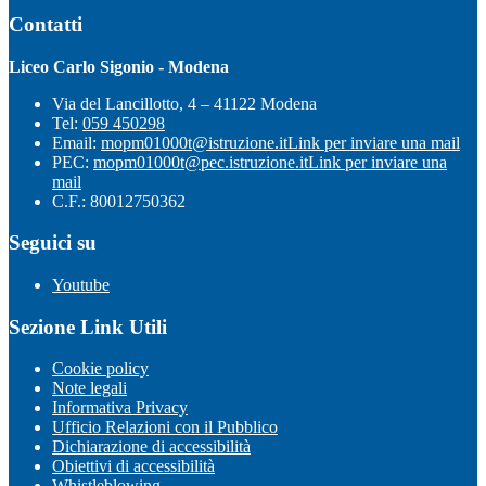
Contatti
Liceo Carlo Sigonio - Modena
Via del Lancillotto, 4 – 41122 Modena
Tel:
059 450298
Email:
mopm01000t@istruzione.it
Link per inviare una mail
PEC:
mopm01000t@pec.istruzione.it
Link per inviare una
mail
C.F.: 80012750362
Seguici su
Youtube
Sezione Link Utili
Cookie policy
Note legali
Informativa Privacy
Ufficio Relazioni con il Pubblico
Dichiarazione di accessibilità
Obiettivi di accessibilità
Whistleblowing