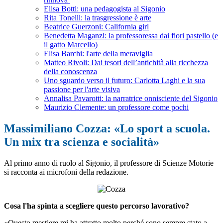
Elisa Botti: una pedagogista al Sigonio
Rita Tonelli: la trasgressione è arte
Beatrice Guerzoni: California girl
Benedetta Maganzi: la professoressa dai fiori pastello (e
il gatto Marcello)
Elisa Barchi: l'arte della meraviglia
Matteo Rivoli: Dai tesori dell’antichità alla ricchezza
della conoscenza
Uno sguardo verso il futuro: Carlotta Laghi e la sua
passione per l'arte visiva
Annalisa Pavarotti: la narratrice onnisciente del Sigonio
Maurizio Clemente: un professore come pochi
Massimiliano Cozza: «Lo sport a scuola.
Un mix tra scienza e socialità»
Al primo anno di ruolo al Sigonio, il professore di Scienze Motorie
si racconta ai microfoni della redazione.
Cosa l'ha spinta a scegliere questo percorso lavorativo?
«Questo mestiere mi ha attratto molto perché sono sempre stato a