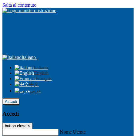
Salta al contenuto
Italiano
Italiano
English
Français
中文
عربى
Accedi
Accedi
button close
×
Nome Utente