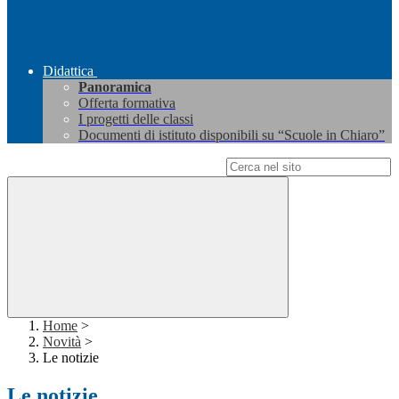
Didattica
Panoramica
Offerta formativa
I progetti delle classi
Documenti di istituto disponibili su “Scuole in Chiaro”
Campo di ricerca per le pagine del sito
Home
>
Novità
>
Le notizie
Le notizie