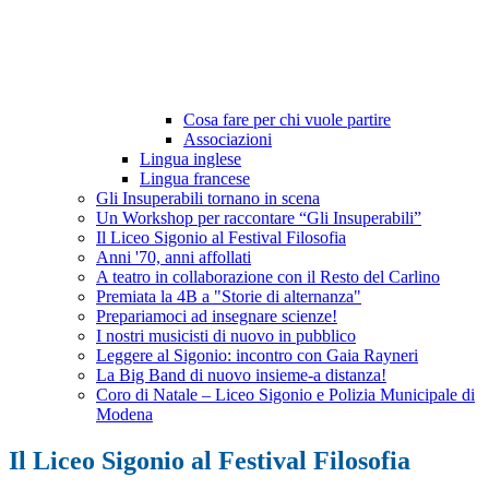
Cosa fare per chi vuole partire
Associazioni
Lingua inglese
Lingua francese
Gli Insuperabili tornano in scena
Un Workshop per raccontare “Gli Insuperabili”
Il Liceo Sigonio al Festival Filosofia
Anni '70, anni affollati
A teatro in collaborazione con il Resto del Carlino
Premiata la 4B a "Storie di alternanza"
Prepariamoci ad insegnare scienze!
I nostri musicisti di nuovo in pubblico
Leggere al Sigonio: incontro con Gaia Rayneri
La Big Band di nuovo insieme-a distanza!
Coro di Natale – Liceo Sigonio e Polizia Municipale di
Modena
Il Liceo Sigonio al Festival Filosofia