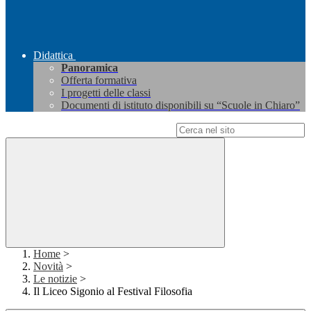
Didattica
Panoramica
Offerta formativa
I progetti delle classi
Documenti di istituto disponibili su “Scuole in Chiaro”
Campo di ricerca per le pagine del sito
Home
>
Novità
>
Le notizie
>
Il Liceo Sigonio al Festival Filosofia