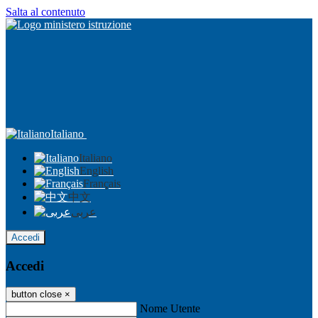
Salta al contenuto
Italiano
Italiano
English
Français
中文
عربى
Accedi
Accedi
button close
×
Nome Utente