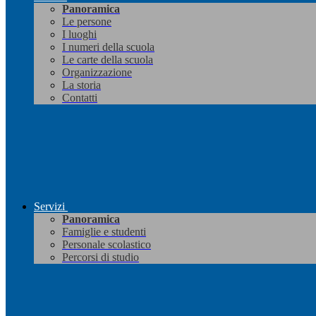
Panoramica
Le persone
I luoghi
I numeri della scuola
Le carte della scuola
Organizzazione
La storia
Contatti
Servizi
Panoramica
Famiglie e studenti
Personale scolastico
Percorsi di studio