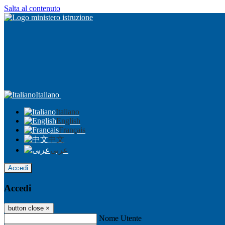
Salta al contenuto
Italiano
Italiano
English
Français
中文
عربى
Accedi
Accedi
button close
×
Nome Utente