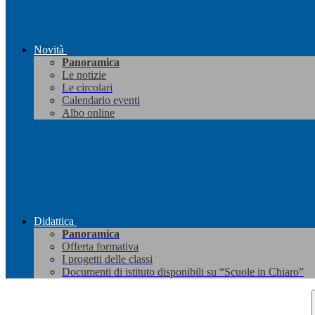
Novità
Panoramica
Le notizie
Le circolari
Calendario eventi
Albo online
Didattica
Panoramica
Offerta formativa
I progetti delle classi
Documenti di istituto disponibili su “Scuole in Chiaro”