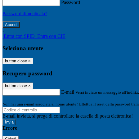
Password
Password dimenticata?
-
Entra con SPID
Entra con CIE
Seleziona utente
button close
×
Recupero password
button close
×
E-mail
Verrà inviato un messaggio all'indirizz
Non hai una e-mail associata al nome utente? Effettua il reset della password tram
E-mail inviata, si prega di controllare la casella di posta elettronica!
Errore