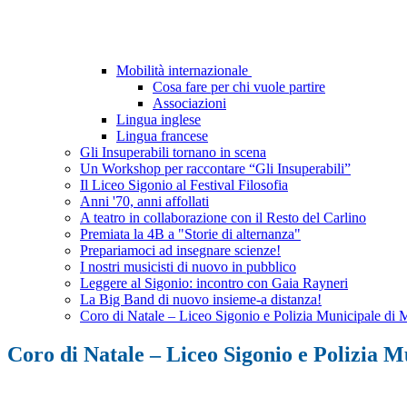
Mobilità internazionale
Cosa fare per chi vuole partire
Associazioni
Lingua inglese
Lingua francese
Gli Insuperabili tornano in scena
Un Workshop per raccontare “Gli Insuperabili”
Il Liceo Sigonio al Festival Filosofia
Anni '70, anni affollati
A teatro in collaborazione con il Resto del Carlino
Premiata la 4B a "Storie di alternanza"
Prepariamoci ad insegnare scienze!
I nostri musicisti di nuovo in pubblico
Leggere al Sigonio: incontro con Gaia Rayneri
La Big Band di nuovo insieme-a distanza!
Coro di Natale – Liceo Sigonio e Polizia Municipale di
Coro di Natale – Liceo Sigonio e Polizia 