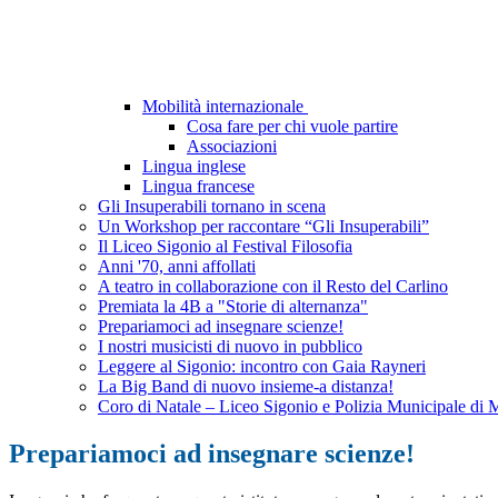
Mobilità internazionale
Cosa fare per chi vuole partire
Associazioni
Lingua inglese
Lingua francese
Gli Insuperabili tornano in scena
Un Workshop per raccontare “Gli Insuperabili”
Il Liceo Sigonio al Festival Filosofia
Anni '70, anni affollati
A teatro in collaborazione con il Resto del Carlino
Premiata la 4B a "Storie di alternanza"
Prepariamoci ad insegnare scienze!
I nostri musicisti di nuovo in pubblico
Leggere al Sigonio: incontro con Gaia Rayneri
La Big Band di nuovo insieme-a distanza!
Coro di Natale – Liceo Sigonio e Polizia Municipale di
Prepariamoci ad insegnare scienze!