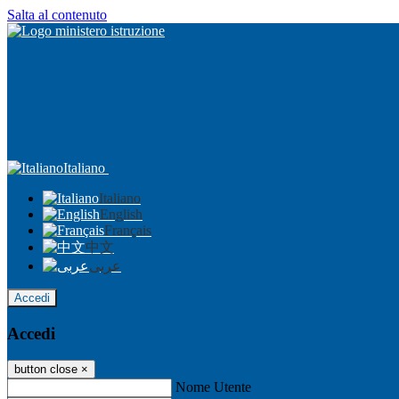
Salta al contenuto
Italiano
Italiano
English
Français
中文
عربى
Accedi
Accedi
button close
×
Nome Utente