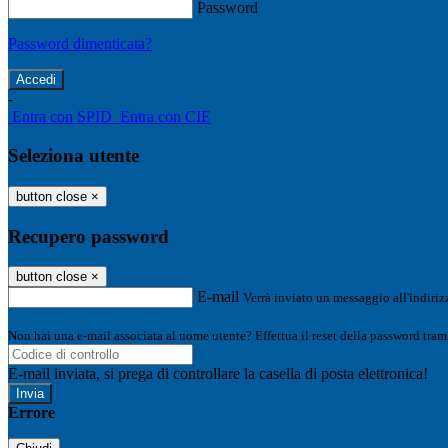
Password
Password dimenticata?
-
Entra con SPID
Entra con CIE
Seleziona utente
button close
×
Recupero password
button close
×
E-mail
Verrà inviato un messaggio all'indirizz
Non hai una e-mail associata al nome utente? Effettua il reset della password tram
E-mail inviata, si prega di controllare la casella di posta elettronica!
Errore