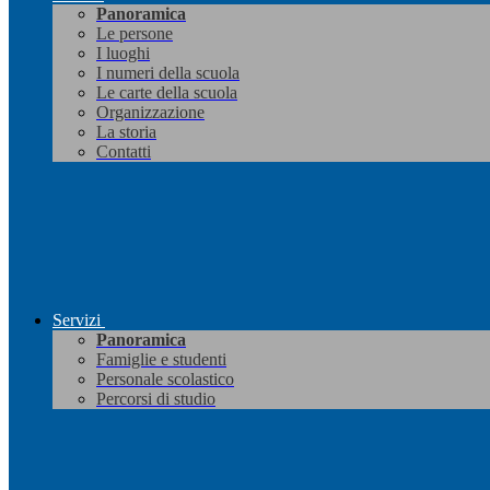
Panoramica
Le persone
I luoghi
I numeri della scuola
Le carte della scuola
Organizzazione
La storia
Contatti
Servizi
Panoramica
Famiglie e studenti
Personale scolastico
Percorsi di studio