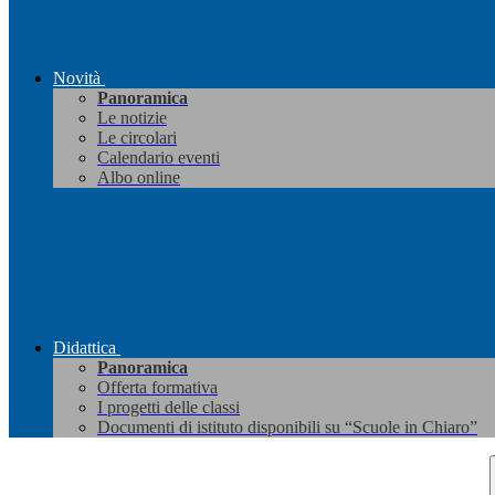
Novità
Panoramica
Le notizie
Le circolari
Calendario eventi
Albo online
Didattica
Panoramica
Offerta formativa
I progetti delle classi
Documenti di istituto disponibili su “Scuole in Chiaro”