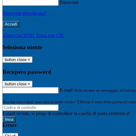
Password
Password dimenticata?
-
Entra con SPID
Entra con CIE
Seleziona utente
button close
×
Recupero password
button close
×
E-mail
Verrà inviato un messaggio all'indirizz
Non hai una e-mail associata al nome utente? Effettua il reset della password tram
E-mail inviata, si prega di controllare la casella di posta elettronica!
Errore