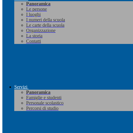
Panoramica
Le persone
I luoghi
I numeri della scuola
Le carte della scuola
Organizzazione
La storia
Contatti
Servizi
Panoramica
Famiglie e studenti
Personale scolastico
Percorsi di studio