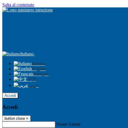
Salta al contenuto
Italiano
Italiano
English
Français
中文
عربى
Accedi
Accedi
button close
×
Nome Utente