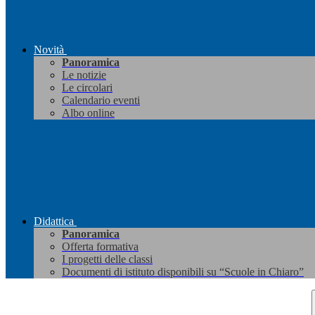
Novità
Panoramica
Le notizie
Le circolari
Calendario eventi
Albo online
Didattica
Panoramica
Offerta formativa
I progetti delle classi
Documenti di istituto disponibili su “Scuole in Chiaro”