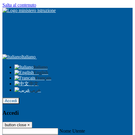
Salta al contenuto
Italiano
Italiano
English
Français
中文
عربى
Accedi
Accedi
button close
×
Nome Utente