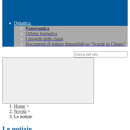
Didattica
Panoramica
Offerta formativa
I progetti delle classi
Documenti di istituto disponibili su “Scuole in Chiaro”
Campo di ricerca per le pagine del sito
Home
>
Novità
>
Le notizie
Le notizie