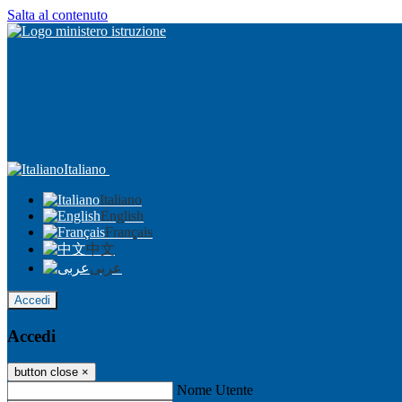
Salta al contenuto
Italiano
Italiano
English
Français
中文
عربى
Accedi
Accedi
button close
×
Nome Utente