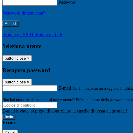
Password
Password dimenticata?
-
Entra con SPID
Entra con CIE
Seleziona utente
button close
×
Recupero password
button close
×
E-mail
Verrà inviato un messaggio all'indirizz
Non hai una e-mail associata al nome utente? Effettua il reset della password tram
E-mail inviata, si prega di controllare la casella di posta elettronica!
Errore