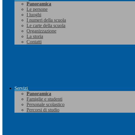
Panoramica
Le persone
I luoghi
I numeri della scuola
Le carte della scuola
Organizzazione
La storia
Contatti
Servizi
Panoramica
Famiglie e studenti
Personale scolastico
Percorsi di studio