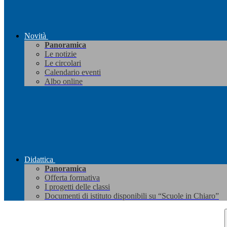
Novità
Panoramica
Le notizie
Le circolari
Calendario eventi
Albo online
Didattica
Panoramica
Offerta formativa
I progetti delle classi
Documenti di istituto disponibili su “Scuole in Chiaro”