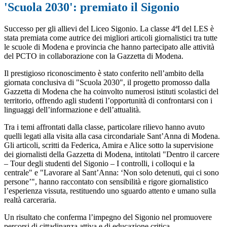
'Scuola 2030': premiato il Sigonio
Successo per gli allievi del Liceo Sigonio. La classe 4ªI del LES è
stata premiata come autrice dei migliori articoli giornalistici tra tutte
le scuole di Modena e provincia che hanno partecipato alle attività
del PCTO in collaborazione con la Gazzetta di Modena.
Il prestigioso riconoscimento è stato conferito nell’ambito della
giornata conclusiva di "Scuola 2030", il progetto promosso dalla
Gazzetta di Modena che ha coinvolto numerosi istituti scolastici del
territorio, offrendo agli studenti l’opportunità di confrontarsi con i
linguaggi dell’informazione e dell’attualità.
Tra i temi affrontati dalla classe, particolare rilievo hanno avuto
quelli legati alla visita alla casa circondariale Sant’Anna di Modena.
Gli articoli, scritti da Federica, Amira e Alice sotto la supervisione
dei giornalisti della Gazzetta di Modena, intitolati "Dentro il carcere
– Tour degli studenti del Sigonio – I controlli, i colloqui e la
centrale" e "Lavorare al Sant’Anna: ‘Non solo detenuti, qui ci sono
persone’", hanno raccontato con sensibilità e rigore giornalistico
l’esperienza vissuta, restituendo uno sguardo attento e umano sulla
realtà carceraria.
Un risultato che conferma l’impegno del Sigonio nel promuovere
percorsi di cittadinanza attiva e di educazione critica