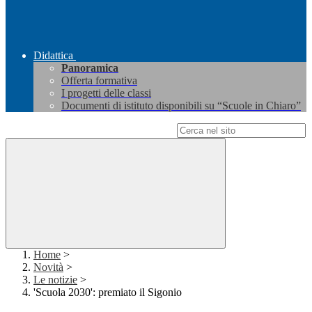
Didattica
Panoramica
Offerta formativa
I progetti delle classi
Documenti di istituto disponibili su “Scuole in Chiaro”
Campo di ricerca per le pagine del sito
Home
>
Novità
>
Le notizie
>
'Scuola 2030': premiato il Sigonio