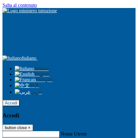
Salta al contenuto
Italiano
Italiano
English
Français
中文
عربى
Accedi
Accedi
button close
×
Nome Utente