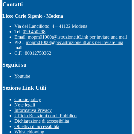
Contatti
Liceo Carlo Sigonio - Modena
Via del Lancillotto, 4 – 41122 Modena
Tel:
059 450298
Email:
mopm01000t@istruzione.it
Link per inviare una mail
PEC:
mopm01000t@pec.istruzione.it
Link per inviare una
mail
C.F.: 80012750362
Seguici su
Youtube
Sezione Link Utili
Cookie policy
Note legali
Informativa Privacy
Ufficio Relazioni con il Pubblico
Dichiarazione di accessibilità
Obiettivi di accessibilità
Whistleblowing