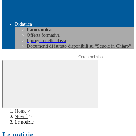
Didattica
Panoramica
Offerta formativa
I progetti delle classi
Documenti di istituto disponibili su “Scuole in Chiaro”
Campo di ricerca per le pagine del sito
Home
>
Novità
>
Le notizie
Le notizie