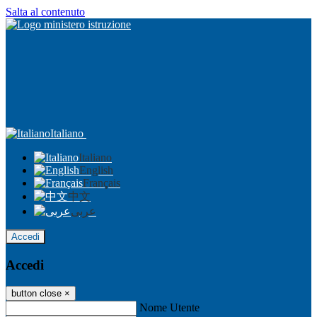
Salta al contenuto
Italiano
Italiano
English
Français
中文
عربى
Accedi
Accedi
button close
×
Nome Utente