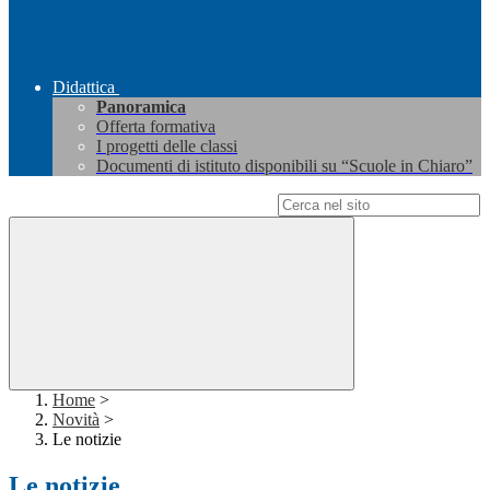
Didattica
Panoramica
Offerta formativa
I progetti delle classi
Documenti di istituto disponibili su “Scuole in Chiaro”
Campo di ricerca per le pagine del sito
Home
>
Novità
>
Le notizie
Le notizie