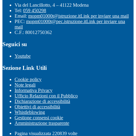
Via del Lancillotto, 4 – 41122 Modena
Tel:
059 450298
Email:
mopm01000t@istruzione.it
Link per inviare una mail
PEC:
mopm01000t@pec.istruzione.it
Link per inviare una
mail
C.F.: 80012750362
Seguici su
Youtube
Sezione Link Utili
Cookie policy
Note legali
Informativa Privacy
Ufficio Relazioni con il Pubblico
Dichiarazione di accessibilità
Obiettivi di accessibilità
Whistleblowing
Gestione consensi cookie
Amministrazione trasparente
Pagina visualizzata
220839
volte