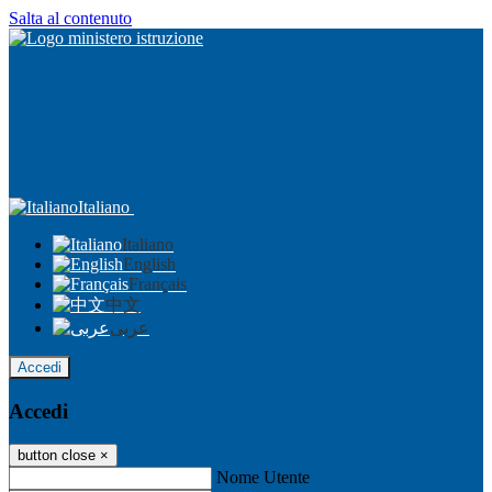
Salta al contenuto
Italiano
Italiano
English
Français
中文
عربى
Accedi
Accedi
button close
×
Nome Utente