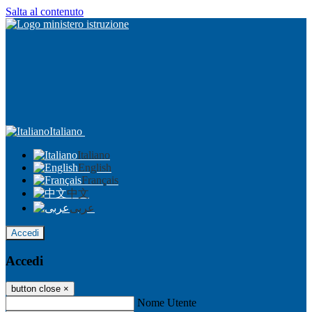
Salta al contenuto
Italiano
Italiano
English
Français
中文
عربى
Accedi
Accedi
button close
×
Nome Utente