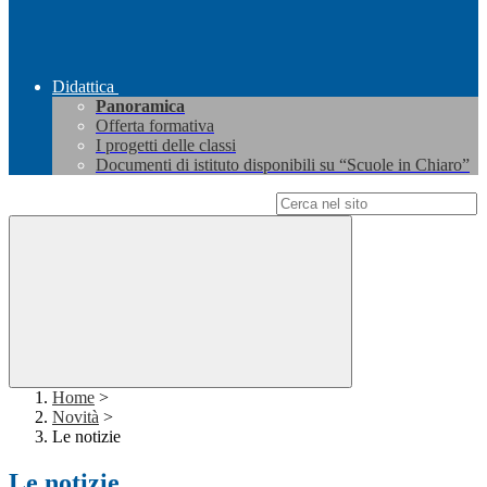
Didattica
Panoramica
Offerta formativa
I progetti delle classi
Documenti di istituto disponibili su “Scuole in Chiaro”
Campo di ricerca per le pagine del sito
Home
>
Novità
>
Le notizie
Le notizie