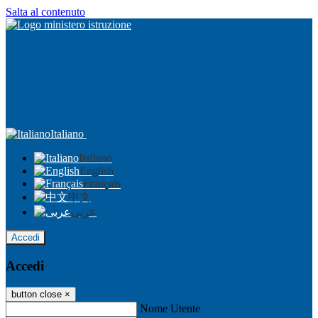
Salta al contenuto
Italiano
Italiano
English
Français
中文
عربى
Accedi
Accedi
button close
×
Nome Utente