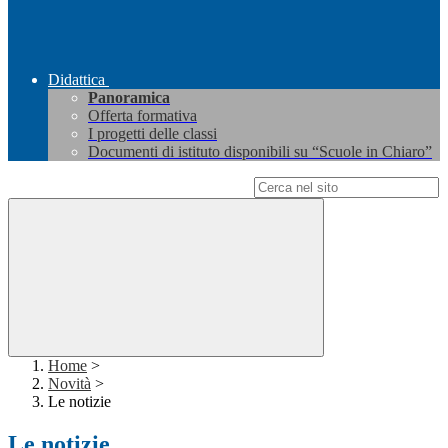
Didattica
Panoramica
Offerta formativa
I progetti delle classi
Documenti di istituto disponibili su “Scuole in Chiaro”
Campo di ricerca per le pagine del sito
Home
>
Novità
>
Le notizie
Le notizie