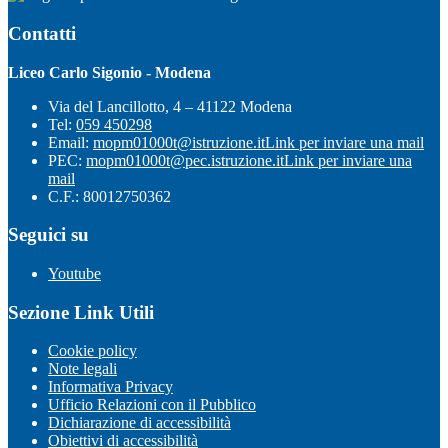
Contatti
Liceo Carlo Sigonio - Modena
Via del Lancillotto, 4 – 41122 Modena
Tel:
059 450298
Email:
mopm01000t@istruzione.it
Link per inviare una mail
PEC:
mopm01000t@pec.istruzione.it
Link per inviare una
mail
C.F.: 80012750362
Seguici su
Youtube
Sezione Link Utili
Cookie policy
Note legali
Informativa Privacy
Ufficio Relazioni con il Pubblico
Dichiarazione di accessibilità
Obiettivi di accessibilità