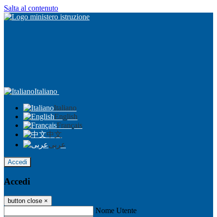
Salta al contenuto
Italiano
Italiano
English
Français
中文
عربى
Accedi
Accedi
button close
×
Nome Utente