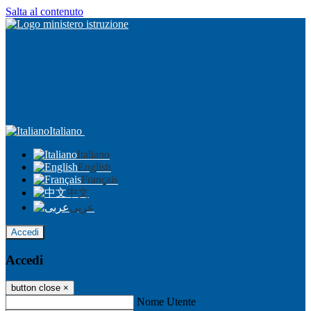
Salta al contenuto
Italiano
Italiano
English
Français
中文
عربى
Accedi
Accedi
button close
×
Nome Utente