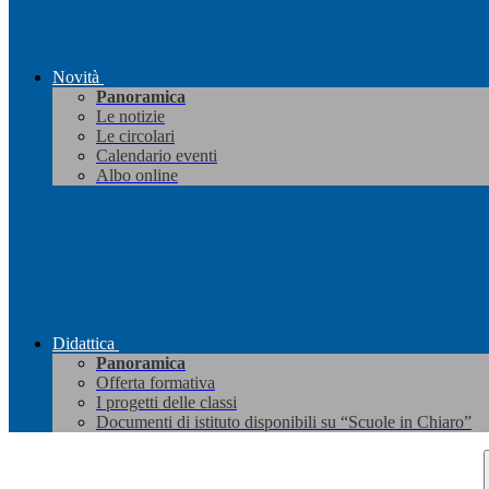
Novità
Panoramica
Le notizie
Le circolari
Calendario eventi
Albo online
Didattica
Panoramica
Offerta formativa
I progetti delle classi
Documenti di istituto disponibili su “Scuole in Chiaro”