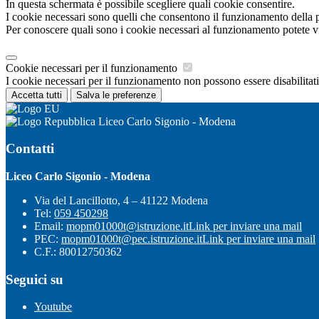
In questa schermata è possibile scegliere quali cookie consentire.
I cookie necessari sono quelli che consentono il funzionamento della pi
Per conoscere quali sono i cookie necessari al funzionamento potete v
Cookie necessari per il funzionamento
I cookie necessari per il funzionamento non possono essere disabilitati.
Accetta tutti
Salva le preferenze
Liceo Carlo Sigonio - Modena
Contatti
Liceo Carlo Sigonio - Modena
Via del Lancillotto, 4 – 41122 Modena
Tel:
059 450298
Email:
mopm01000t@istruzione.it
Link per inviare una mail
PEC:
mopm01000t@pec.istruzione.it
Link per inviare una mail
C.F.: 80012750362
Seguici su
Youtube