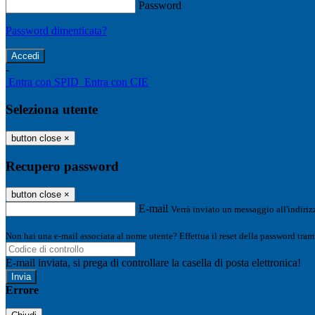
Password
Password dimenticata?
-
Entra con SPID
Entra con CIE
Seleziona utente
button close
×
Recupero password
button close
×
E-mail
Verrà inviato un messaggio all'indirizz
Non hai una e-mail associata al nome utente? Effettua il reset della password tram
E-mail inviata, si prega di controllare la casella di posta elettronica!
Errore