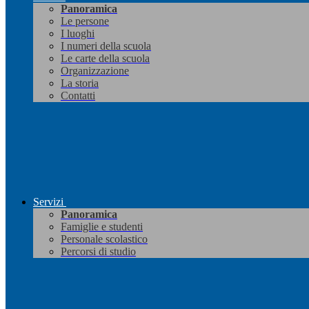
Panoramica
Le persone
I luoghi
I numeri della scuola
Le carte della scuola
Organizzazione
La storia
Contatti
Servizi
Panoramica
Famiglie e studenti
Personale scolastico
Percorsi di studio