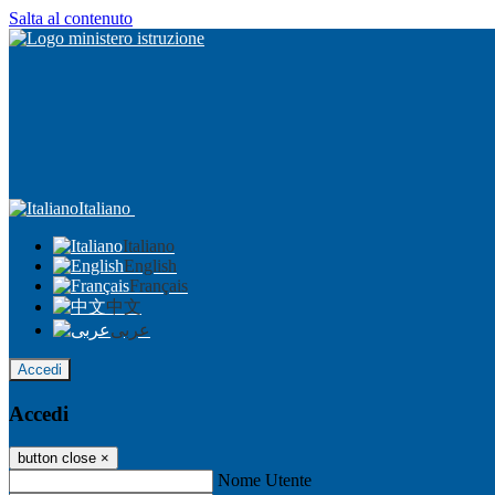
Salta al contenuto
Italiano
Italiano
English
Français
中文
عربى
Accedi
Accedi
button close
×
Nome Utente