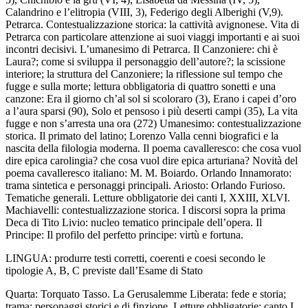
Calandrino e l’elitropia
(VIII, 3),
Federigo degli Alberigh
i (V,9).
Petrarca. Contestualizzazione storica: la cattività avignonese. Vita di
Petrarca con particolare attenzione ai suoi viaggi importanti e ai suoi
incontri decisivi. L’umanesimo di Petrarca. Il
Canzoniere
: chi è
Laura?; come si sviluppa il personaggio dell’autore?; la scissione
interiore; la struttura del
Canzoniere
; la riflessione sul tempo che
fugge e sulla morte; lettura obbligatoria di quattro sonetti e una
canzone:
Era il giorno ch’al sol si scoloraro (
3),
Erano i capei d’oro
a l’aura sparsi
(90),
Solo et pensoso i più deserti campi
(35),
La vita
fugge e non s’arresta una ora
(272) Umanesimo: contestualizzazione
storica. Il primato del latino; Lorenzo Valla cenni biografici e la
nascita della filologia moderna. Il poema cavalleresco: che cosa vuol
dire epica carolingia? che cosa vuol dire epica arturiana? Novità del
poema cavalleresco italiano: M. M. Boiardo.
Orlando Innamorato
:
trama sintetica e personaggi principali. Ariosto:
Orlando Furioso
.
Tematiche generali. Letture obbligatorie dei canti I, XXIII, XLVI.
Machiavelli: contestualizzazione storica.
I discorsi sopra la prima
Deca di Tito Livio
: nucleo tematico principale dell’opera.
Il
Principe
: Il profilo del perfetto principe: virtù e fortuna.
LINGUA
: produrre testi corretti, coerenti e coesi secondo le
tipologie A, B, C previste dall’Esame di Stato
Quarta
:
Torquato Tasso.
La Gerusalemme Liberata
: fede e storia;
trama; personaggi storici e di finzione. Letture obbligatorie: canto I.