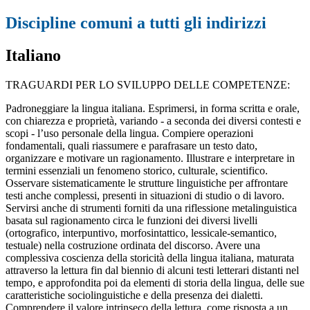
Discipline comuni a tutti gli indirizzi
Italiano
TRAGUARDI PER LO SVILUPPO DELLE COMPETENZE:
P
adroneggiare la lingua italiana. Esprimersi, in forma scritta e orale,
con chiarezza e proprietà, variando - a seconda dei diversi contesti e
scopi - l’uso personale della lingua. Compiere operazioni
fondamentali, quali riassumere e parafrasare un testo dato,
organizzare e motivare un ragionamento. Illustrare e interpretare in
termini essenziali un fenomeno storico, culturale, scientifico.
Osservare sistematicamente le strutture linguistiche per affrontare
testi anche complessi, presenti in situazioni di studio o di lavoro.
Servirsi anche di strumenti forniti da una riflessione metalinguistica
basata sul ragionamento circa le funzioni dei diversi livelli
(ortografico, interpuntivo, morfosintattico, lessicale-semantico,
testuale) nella costruzione ordinata del discorso. Avere una
complessiva coscienza della storicità della lingua italiana, maturata
attraverso la lettura fin dal biennio di alcuni testi letterari distanti nel
tempo, e approfondita poi da elementi di storia della lingua, delle sue
caratteristiche sociolinguistiche e della presenza dei dialetti.
Comprendere il valore intrinseco della lettura, come risposta a un