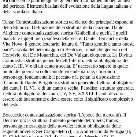
Riconoscere e padroneggiare gli elementi fondamentali dell’analisi
del periodo. Elementi basilari dell’evoluzione della lingua italiana e
della scuola siciliana.
Terza
:
Contestualizzazione storica ed elenco dei principali esponenti
dello Stilnovo. Definizione della struttura della canzone. Dante
Alighieri: contestualizzazione storica (Ghibellini e guelfi. I guelfi
bianchi e i guelfi neri). sintesi della vita di Dante. Tematiche della
Vita Nova; il genere letterario; lettura di “Tanto gentile e tanto onesta
pare”: novità del personaggio di Beatrice. Tematiche generali del
Convivio,
del
De Monarchia,
del
De Vulgari eloquentia.
La Divina
Commedia: struttura generale dell’Inferno: lettura obbligatoria del
canto I, III, V e di un canto a scelta. E’ necessario sapere in quale
punto del poema si collocano le vicende narrate, chi sono i
personaggi fondamentali; il peccato e la pena; la disposizione
d’animo di Dante. Purgatorio: struttura generale. Lettura obbligatoria
dei canti I, II, VI, e di un canto a scelta. Paradiso: struttura generale.
Lettura obbligatoria dei canti I, V, XV, XXXIII. I canti devono
essere letti interamente e deve essere colto il significato complessivo
del testo.
Boccaccio: contestualizzazione storica (L’epoca dei mercanti). Il
Decameron
: la struttura, l’intento generale dell’opera; trama;
personaggi; messaggio delle novelle; lettura obbligatoria delle
seguenti novelle:
Ser Ciappelletto
(I, 1),
Andreuccio da Perugi
a (II,
5),
Chichibio e la gru
(VI, 4),
Lisabetta da Messina
(IV, 5),