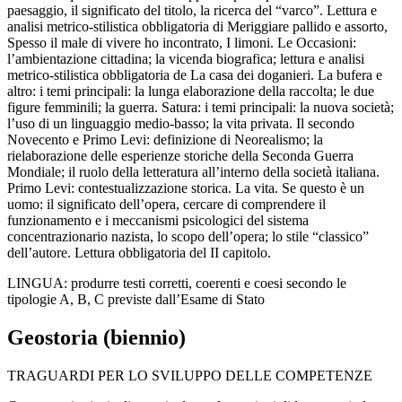
paesaggio, il significato del titolo, la ricerca del “varco”. Lettura e
analisi metrico-stilistica obbligatoria di Meriggiare pallido e assorto,
Spesso il male di vivere ho incontrato, I limoni. Le Occasioni:
l’ambientazione cittadina; la vicenda biografica; lettura e analisi
metrico-stilistica obbligatoria de La casa dei doganieri. La bufera e
altro: i temi principali: la lunga elaborazione della raccolta; le due
figure femminili; la guerra. Satura: i temi principali: la nuova società;
l’uso di un linguaggio medio-basso; la vita privata. Il secondo
Novecento e Primo Levi: definizione di Neorealismo; la
rielaborazione delle esperienze storiche della Seconda Guerra
Mondiale; il ruolo della letteratura all’interno della società italiana.
Primo Levi: contestualizzazione storica. La vita. Se questo è un
uomo: il significato dell’opera, cercare di comprendere il
funzionamento e i meccanismi psicologici del sistema
concentrazionario nazista, lo scopo dell’opera; lo stile “classico”
dell’autore. Lettura obbligatoria del II capitolo.
LINGUA
: produrre testi corretti, coerenti e coesi secondo le
tipologie A, B, C previste dall’Esame di Stato
Geostoria (biennio)
TRAGUARDI PER LO SVILUPPO DELLE COMPETENZE