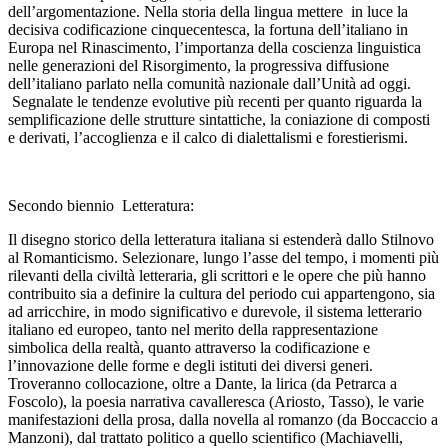
dell’argomentazione. Nella storia della lingua mettere in luce la
decisiva codificazione cinquecentesca, la fortuna dell’italiano in
Europa nel Rinascimento, l’importanza della coscienza linguistica
nelle generazioni del Risorgimento, la progressiva diffusione
dell’italiano parlato nella comunità nazionale dall’Unità ad oggi.
Segnalate le tendenze evolutive più recenti per quanto riguarda la
semplificazione delle strutture sintattiche, la coniazione di composti
e derivati, l’accoglienza e il calco di dialettalismi e forestierismi.
Secondo biennio Letteratura
:
Il disegno storico della letteratura italiana si estenderà dallo Stilnovo
al Romanticismo. Selezionare, lungo l’asse del tempo, i momenti più
rilevanti della civiltà letteraria, gli scrittori e le opere che più hanno
contribuito sia a definire la cultura del periodo cui appartengono, sia
ad arricchire, in modo significativo e durevole, il sistema letterario
italiano ed europeo, tanto nel merito della rappresentazione
simbolica della realtà, quanto attraverso la codificazione e
l’innovazione delle forme e degli istituti dei diversi generi.
Troveranno collocazione, oltre a Dante, la lirica (da Petrarca a
Foscolo), la poesia narrativa cavalleresca (Ariosto, Tasso), le varie
manifestazioni della prosa, dalla novella al romanzo (da Boccaccio a
Manzoni), dal trattato politico a quello scientifico (Machiavelli,