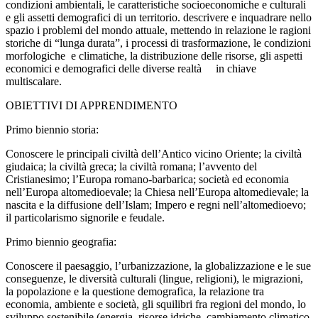
condizioni ambientali, le caratteristiche socioeconomiche e culturali
e gli assetti demografici di un territorio. descrivere e inquadrare nello
spazio i problemi del mondo attuale, mettendo in relazione le ragioni
storiche di “lunga durata”, i processi di trasformazione, le condizioni
morfologiche e climatiche, la distribuzione delle risorse, gli aspetti
economici e demografici delle diverse realtà in chiave
multiscalare.
OBIETTIVI DI APPRENDIMENTO
Primo biennio storia:
Conoscere le principali civiltà dell’Antico vicino Oriente; la civiltà
giudaica; la civiltà greca; la civiltà romana; l’avvento del
Cristianesimo; l’Europa romano-barbarica; società ed economia
nell’Europa altomedioevale; la Chiesa nell’Europa altomedievale; la
nascita e la diffusione dell’Islam; Impero e regni nell’altomedioevo;
il particolarismo signorile e feudale.
Primo biennio geografia:
Conoscere il paesaggio, l’urbanizzazione, la globalizzazione e le sue
conseguenze, le diversità culturali (lingue, religioni), le migrazioni,
la popolazione e la questione demografica, la relazione tra
economia, ambiente e società, gli squilibri fra regioni del mondo, lo
sviluppo sostenibile (energia, risorse idriche, cambiamento climatico,