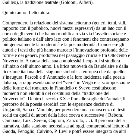
Galileo), la tradizione teatrale (Goldoni, Alfieri).
Quinto anno Letteratura
:
Comprendere la relazione del sistema letterario (generi, temi, stili,
rapporto con il pubblico, nuovi mezzi espressivi) da un lato con il
corso degli eventi che hanno modificato via via l’assetto sociale e
politico italiano e dall’altro lato con i fenomeni che contrassegnano
più generalmente la modernità e la postmodernità. Conoscere gli
autori e i testi che più hanno marcato l’innovazione profonda delle
forme e dei generi, prodottasi nel passaggio cruciale fra Ottocento e
Novecento. A causa della sua complessità Leopardi si studierà
all’inizio dell’ultimo anno. La lirica muoverà da Baudelaire e dalla
ricezione italiana della stagione simbolista europea che da quello
s’inaugura. Pascoli e d’Annunzio e la loro incidenza sulla poesia
italiana; la rappresentazione del “vero” in Verga e la scomposizione
delle forme del romanzo in Pirandello e Svevo costituiscono
momenti non eludibili del costituirsi della “tradizione del
Novecento”. Dentro il secolo XX e fino alle soglie dell’attuale, il
percorso della poesia esordirà con le esperienze decisive di
Ungaretti, Saba e Montale, per prevedere una conoscenza di testi
scelti tra quelli di autori della lirica coeva e successiva ( Rebora,
Campana, Luzi, Sereni, Caproni, Zanzotto, …). Il percorso della
narrativa, dalla stagione neorealista ad oggi, comprenderà letture di
Gadda, Fenoglio, Calvino, P. Levi e potrà essere integrato da altri