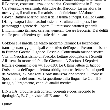
Il Barocco, contestualizzazione storica. Controriforma in Europa.
Caratteristiche essenziali, stilistiche del Barocco. La metafora, la
meraviglia, il realismo. Il marinismo: definizione. L’
Adone
di
Giovan Battista Marino: sintesi della trama e incipit. Galileo Galilei:
Dialogo sopra i due massimi sistemi
. Struttura dell’opera, i tre
personaggi e genere dell’opera. Illuminismo: caratteri generali.
L’Illuminismo italiano: caratteri generali. Cesare Beccaria,
Dei
delitti
e delle pene
: obiettivo generale del trattato
Goldoni e la nascita del teatro moderno italiano:
La locandiera
:
trama, personaggi principali e obiettivo dell’opera. Preromanticismo
in Europa: Goethe. Il gotico. Foscolo. Contestualizzazione storica.
Vita. Il Neoclassicismo di Foscolo. Letture obbligatorie: i Sonetti
Alla sera, In morte del fratello Giovanni, A Zacinto
.
I Sepolcri
,
lettura e commento dei vv. 150-180; Le Ultime lettere di Jacopo
Ortis: trama dell’opera e lettura obbligatoria tre lettere fra cui quella
da Ventimiglia). Manzoni. Contestualizzazione storica.
I Promessi
Sposi
: trama del romanzo; la questione della lingua. Le
Odi
: Il
5
maggio
, l’argomento, cenni di analisi metrica.
LINGUA
: produrre testi corretti, coerenti e coesi secondo le
tipologie A, B, C previste dall’Esame di Stato
Quinta
: