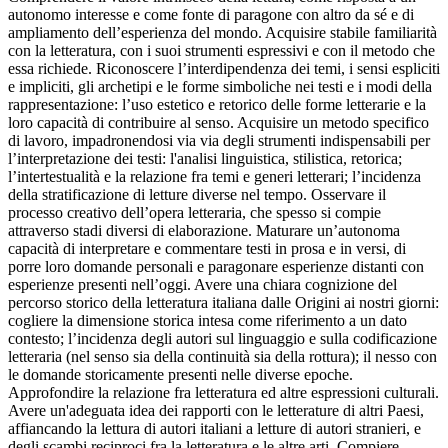
autonomo interesse e come fonte di paragone con altro da sé e di
ampliamento dell’esperienza del mondo. Acquisire stabile familiarità
con la letteratura, con i suoi strumenti espressivi e con il metodo che
essa richiede. Riconoscere l’interdipendenza dei temi, i sensi espliciti
e impliciti, gli archetipi e le forme simboliche nei testi e i modi della
rappresentazione: l’uso estetico e retorico delle forme letterarie e la
loro capacità di contribuire al senso. Acquisire un metodo specifico
di lavoro, impadronendosi via via degli strumenti indispensabili per
l’interpretazione dei testi: l'analisi linguistica, stilistica, retorica;
l’intertestualità e la relazione fra temi e generi letterari; l’incidenza
della stratificazione di letture diverse nel tempo. Osservare il
processo creativo dell’opera letteraria, che spesso si compie
attraverso stadi diversi di elaborazione. Maturare un’autonoma
capacità di interpretare e commentare testi in prosa e in versi, di
porre loro domande personali e paragonare esperienze distanti con
esperienze presenti nell’oggi. Avere una chiara cognizione del
percorso storico della letteratura italiana dalle Origini ai nostri giorni:
cogliere la dimensione storica intesa come riferimento a un dato
contesto; l’incidenza degli autori sul linguaggio e sulla codificazione
letteraria (nel senso sia della continuità sia della rottura); il nesso con
le domande storicamente presenti nelle diverse epoche.
Approfondire la relazione fra letteratura ed altre espressioni culturali.
Avere un'adeguata idea dei rapporti con le letterature di altri Paesi,
affiancando la lettura di autori italiani a letture di autori stranieri, e
degli scambi reciproci fra la letteratura e le altre arti. Compiere