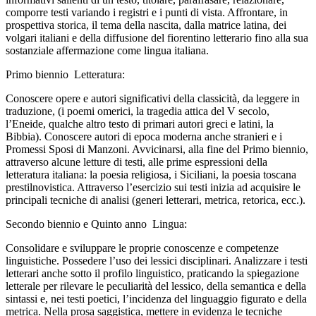
comporre testi variando i registri e i punti di vista. Affrontare, in
prospettiva storica, il tema della nascita, dalla matrice latina, dei
volgari italiani e della diffusione del fiorentino letterario fino alla sua
sostanziale affermazione come lingua italiana.
Primo biennio Letteratura:
Conoscere opere e autori significativi della classicità, da leggere in
traduzione, (i poemi omerici, la tragedia attica del V secolo,
l’Eneide, qualche altro testo di primari autori greci e latini, la
Bibbia). Conoscere autori di epoca moderna anche stranieri e i
Promessi Sposi di Manzoni. Avvicinarsi, alla fine del Primo biennio,
attraverso alcune letture di testi, alle prime espressioni della
letteratura italiana: la poesia religiosa, i Siciliani, la poesia toscana
prestilnovistica. Attraverso l’esercizio sui testi inizia ad acquisire le
principali tecniche di analisi (generi letterari, metrica, retorica, ecc.).
Secondo biennio e Quinto anno Lingua:
Consolidare e sviluppare le proprie conoscenze e competenze
linguistiche. Possedere l’uso dei lessici disciplinari. Analizzare i testi
letterari anche sotto il profilo linguistico, praticando la spiegazione
letterale per rilevare le peculiarità del lessico, della semantica e della
sintassi e, nei testi poetici, l’incidenza del linguaggio figurato e della
metrica. Nella prosa saggistica, mettere in evidenza le tecniche