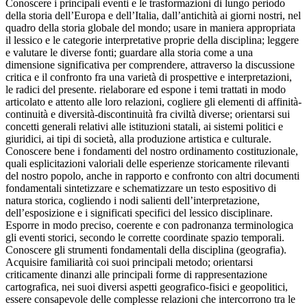
Conoscere i principali eventi e le trasformazioni di lungo periodo
della storia dell’Europa e dell’Italia, dall’antichità ai giorni nostri, nel
quadro della storia globale del mondo; usare in maniera appropriata
il lessico e le categorie interpretative proprie della disciplina; leggere
e valutare le diverse fonti; guardare alla storia come a una
dimensione significativa per comprendere, attraverso la discussione
critica e il confronto fra una varietà di prospettive e interpretazioni,
le radici del presente. rielaborare ed espone i temi trattati in modo
articolato e attento alle loro relazioni, cogliere gli elementi di affinità-
continuità e diversità-discontinuità fra civiltà diverse; orientarsi sui
concetti generali relativi alle istituzioni statali, ai sistemi politici e
giuridici, ai tipi di società, alla produzione artistica e culturale.
Conoscere bene i fondamenti del nostro ordinamento costituzionale,
quali esplicitazioni valoriali delle esperienze storicamente rilevanti
del nostro popolo, anche in rapporto e confronto con altri documenti
fondamentali sintetizzare e schematizzare un testo espositivo di
natura storica, cogliendo i nodi salienti dell’interpretazione,
dell’esposizione e i significati specifici del lessico disciplinare.
Esporre in modo preciso, coerente e con padronanza terminologica
gli eventi storici, secondo le corrette coordinate spazio temporali.
Conoscere gli strumenti fondamentali della disciplina (geografia).
Acquisire familiarità coi suoi principali metodo; orientarsi
criticamente dinanzi alle principali forme di rappresentazione
cartografica, nei suoi diversi aspetti geografico-fisici e geopolitici,
essere consapevole delle complesse relazioni che intercorrono tra le