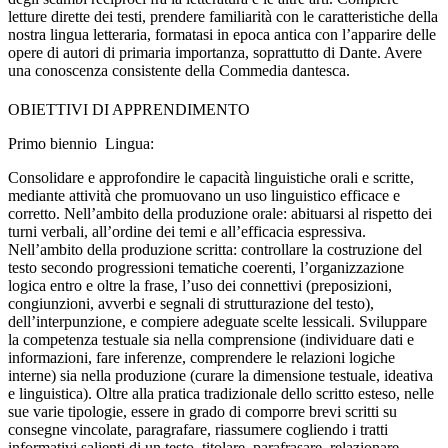
letture dirette dei testi, prendere familiarità con le caratteristiche della
nostra lingua letteraria, formatasi in epoca antica con l’apparire delle
opere di autori di primaria importanza, soprattutto di Dante. Avere
una conoscenza consistente della Commedia dantesca.
OBIETTIVI DI APPRENDIMENTO
Primo biennio Lingua:
Consolidare e approfondire le capacità linguistiche orali e scritte,
mediante attività che promuovano un uso linguistico efficace e
corretto. Nell’ambito della produzione orale: abituarsi al rispetto dei
turni verbali, all’ordine dei temi e all’efficacia espressiva.
Nell’ambito della produzione scritta: controllare la costruzione del
testo secondo progressioni tematiche coerenti, l’organizzazione
logica entro e oltre la frase, l’uso dei connettivi (preposizioni,
congiunzioni, avverbi e segnali di strutturazione del testo),
dell’interpunzione, e compiere adeguate scelte lessicali. Sviluppare
la competenza testuale sia nella comprensione (individuare dati e
informazioni, fare inferenze, comprendere le relazioni logiche
interne) sia nella produzione (curare la dimensione testuale, ideativa
e linguistica). Oltre alla pratica tradizionale dello scritto esteso, nelle
sue varie tipologie, essere in grado di comporre brevi scritti su
consegne vincolate, paragrafare, riassumere cogliendo i tratti
informativi salienti di un testo, titolare, parafrasare, relazionare,