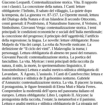
Giacomo Leopardi. Contestualizzazione storica. Vita. Il rapporto
con i classici. La concezione della natura. I
Canti
: letture
obbligatorie: l’
Infinito
,
Il sabato del villaggio
,
La quiete dopo
la
tempesta,
da
La ginestra
vv. 87-157.
Le Operette morali
, lettura
del Dialogo
della Natura e di un
Islandese.
Il secondo Ottocento,
cenni generali: il
Positivismo
, il
Naturalismo francese
, il
Verismo
, il
Simbolismo.
Giovanni Verga: contestualizzazione storica. I temi
principali: le condizioni economiche e sociali dell’Italia meridionale;
la concezione del progresso; il principio dell’oggettività; l’artificio
della regressione; la lingua. Le novelle: letture obbligatorie:
Rosso
Malpelo
da
Vita dei campi.
La roba
da
Novelle rusticane
. La
definizione de “Il ciclo dei vinti”.
I Malavoglia
: la trama; i
personaggi. Lettura obbligatoria di almeno tre passi del romanzo.
Giovanni Pascoli: contestualizzazione storica. La poetica del
fanciullino. La vita.
Myricae
: i temi principali della raccolta (la
natura, il nido, la morte, lo sperimentalismo linguistico, il
fonosimbolismo) Lettura e analisi metrico-stilistica obbligatoria di:
Lavandare, X Agosto, L’assiuolo
. I Canti di Castelvecchio: lettura e
analisi metrica e stilistica de
Il gelsomino notturno.
Gabriele
d’Annunzio: contestualizzazione storica. La vita.
Il piacere
: la trama,
il protagonista, le figure femminili di Elena Muti e Maria Ferres.
Comprendere la modernità dell’opera nel panorama italiano ed
europeo. Lettura obbligatoria: Libro I, capitolo II.
Alcyone
: la
protagonista della raccolta, l’estate; la metamorfosi e il panismo.
Lettura e analisi metrica e stilistica obbligatoria de
La pioggia nel