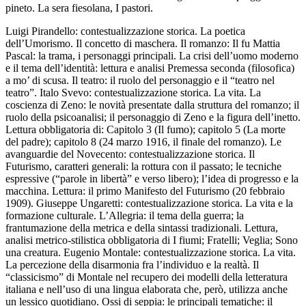
pineto. La sera fiesolana, I pastori.
Luigi Pirandello: contestualizzazione storica. La poetica
dell’Umorismo. Il concetto di maschera. Il romanzo: Il fu Mattia
Pascal: la trama, i personaggi principali. La crisi dell’uomo moderno
e il tema dell’identità: lettura e analisi Premessa seconda (filosofica)
a mo’ di scusa. Il teatro: il ruolo del personaggio e il “teatro nel
teatro”. Italo Svevo: contestualizzazione storica. La vita. La
coscienza di Zeno: le novità presentate dalla struttura del romanzo; il
ruolo della psicoanalisi; il personaggio di Zeno e la figura dell’inetto.
Lettura obbligatoria di: Capitolo 3 (Il fumo); capitolo 5 (La morte
del padre); capitolo 8 (24 marzo 1916, il finale del romanzo). Le
avanguardie del Novecento: contestualizzazione storica. Il
Futurismo, caratteri generali: la rottura con il passato; le tecniche
espressive (“parole in libertà” e verso libero); l’idea di progresso e la
macchina. Lettura: il primo Manifesto del Futurismo (20 febbraio
1909). Giuseppe Ungaretti: contestualizzazione storica. La vita e la
formazione culturale. L’Allegria: il tema della guerra; la
frantumazione della metrica e della sintassi tradizionali. Lettura,
analisi metrico-stilistica obbligatoria di I fiumi; Fratelli; Veglia; Sono
una creatura. Eugenio Montale: contestualizzazione storica. La vita.
La percezione della disarmonia fra l’individuo e la realtà. Il
“classicismo” di Montale nel recupero dei modelli della letteratura
italiana e nell’uso di una lingua elaborata che, però, utilizza anche
un lessico quotidiano. Ossi di seppia: le principali tematiche: il