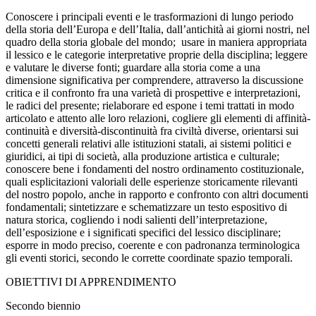
C
onoscere i principali eventi e le trasformazioni di lungo periodo
della storia dell’Europa e dell’Italia, dall’antichità ai giorni nostri, nel
quadro della storia globale del mondo;
usare in maniera appropriata
il lessico e le categorie interpretative proprie della disciplina; leggere
e valutare le diverse fonti; guardare alla storia come a una
dimensione significativa per comprendere, attraverso la discussione
critica e il confronto fra una varietà di prospettive e interpretazioni,
le radici del presente; rielaborare ed espone i temi trattati in modo
articolato e attento alle loro relazioni, cogliere gli elementi di affinità-
continuità e diversità-discontinuità fra civiltà diverse, orientarsi sui
concetti generali relativi alle istituzioni statali, ai sistemi politici e
giuridici, ai tipi di società, alla produzione artistica e culturale;
conoscere bene i fondamenti del nostro ordinamento costituzionale,
quali esplicitazioni valoriali delle esperienze storicamente rilevanti
del nostro popolo, anche in rapporto e confronto con altri documenti
fondamentali; sintetizzare e schematizzare un testo espositivo di
natura storica, cogliendo i nodi salienti dell’interpretazione,
dell’esposizione e i significati specifici del lessico disciplinare;
esporre in modo preciso, coerente e con padronanza terminologica
gli eventi storici, secondo le corrette coordinate spazio temporali.
OBIETTIVI DI APPRENDIMENTO
Secondo biennio