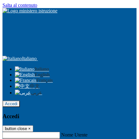
Salta al contenuto
Italiano
Italiano
English
Français
中文
عربى
Accedi
Accedi
button close
×
Nome Utente