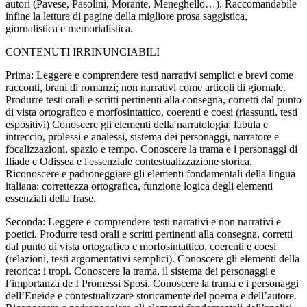
autori (Pavese, Pasolini, Morante, Meneghello…). Raccomandabile
infine la lettura di pagine della migliore prosa saggistica,
giornalistica e memorialistica.
CONTENUTI IRRINUNCIABILI
Prima
:
Leggere e comprendere testi narrativi semplici e brevi come
racconti, brani di romanzi; non narrativi come articoli di giornale.
Produrre testi orali e scritti pertinenti alla consegna, corretti dal punto
di vista ortografico e morfosintattico, coerenti e coesi (riassunti, testi
espositivi) Conoscere gli elementi della narratologia: fabula e
intreccio, prolessi e analessi, sistema dei personaggi, narratore e
focalizzazioni, spazio e tempo. Conoscere la trama e i personaggi di
Iliade e Odissea e l'essenziale contestualizzazione storica.
Riconoscere e padroneggiare gli elementi fondamentali della lingua
italiana: correttezza ortografica, funzione logica degli elementi
essenziali della frase.
Seconda
:
Leggere e comprendere testi narrativi e non narrativi e
poetici. Produrre testi orali e scritti pertinenti alla consegna, corretti
dal punto di vista ortografico e morfosintattico, coerenti e coesi
(relazioni, testi argomentativi semplici). Conoscere gli elementi della
retorica: i tropi. Conoscere la trama, il sistema dei personaggi e
l’importanza de I Promessi Sposi. Conoscere la trama e i personaggi
dell’Eneide e contestualizzare storicamente del poema e dell’autore.