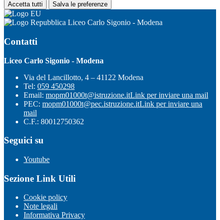
Accetta tutti
Salva le preferenze
Liceo Carlo Sigonio - Modena
Contatti
Liceo Carlo Sigonio - Modena
Via del Lancillotto, 4 – 41122 Modena
Tel:
059 450298
Email:
mopm01000t@istruzione.it
Link per inviare una mail
PEC:
mopm01000t@pec.istruzione.it
Link per inviare una
mail
C.F.: 80012750362
Seguici su
Youtube
Sezione Link Utili
Cookie policy
Note legali
Informativa Privacy