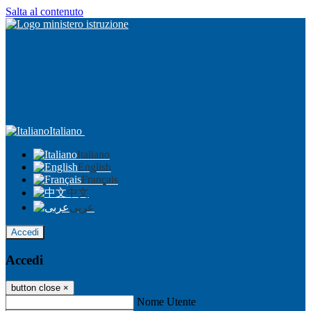
Salta al contenuto
Italiano
Italiano
English
Français
中文
عربى
Accedi
Accedi
button close
×
Nome Utente