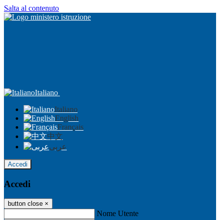
Salta al contenuto
Italiano
Italiano
English
Français
中文
عربى
Accedi
Accedi
button close
×
Nome Utente