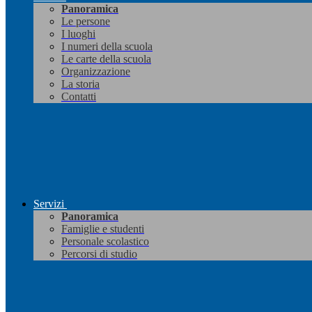
Panoramica
Le persone
I luoghi
I numeri della scuola
Le carte della scuola
Organizzazione
La storia
Contatti
Servizi
Panoramica
Famiglie e studenti
Personale scolastico
Percorsi di studio