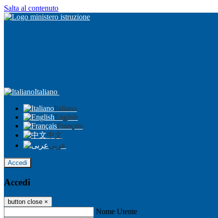
Salta al contenuto
Italiano
Italiano
English
Français
中文
عربى
Accedi
Accedi
button close
×
Nome Utente