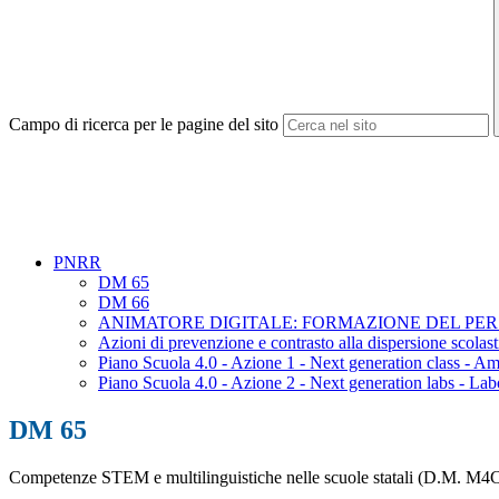
Campo di ricerca per le pagine del sito
PNRR
DM 65
DM 66
ANIMATORE DIGITALE: FORMAZIONE DEL PE
Azioni di prevenzione e contrasto alla dispersione scolas
Piano Scuola 4.0 - Azione 1 - Next generation class - A
Piano Scuola 4.0 - Azione 2 - Next generation labs - La
DM 65
Competenze STEM e multilinguistiche nelle scuole statali (D.M. M