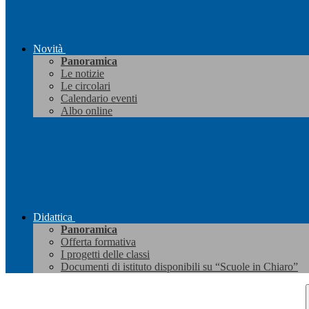
Novità
Panoramica
Le notizie
Le circolari
Calendario eventi
Albo online
Didattica
Panoramica
Offerta formativa
I progetti delle classi
Documenti di istituto disponibili su “Scuole in Chiaro”