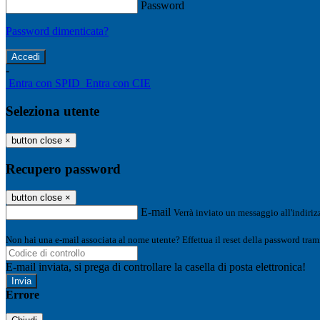
Password
Password dimenticata?
-
Entra con SPID
Entra con CIE
Seleziona utente
button close
×
Recupero password
button close
×
E-mail
Verrà inviato un messaggio all'indirizz
Non hai una e-mail associata al nome utente? Effettua il reset della password tram
E-mail inviata, si prega di controllare la casella di posta elettronica!
Errore