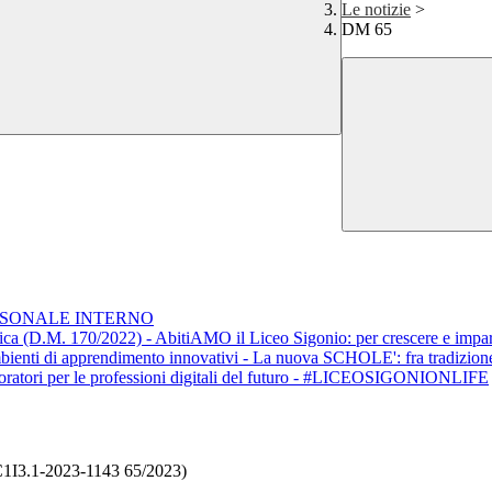
Le notizie
>
DM 65
RSONALE INTERNO
tica (D.M. 170/2022) - AbitiAMO il Liceo Sigonio: per crescere e impara
mbienti di apprendimento innovativi - La nuova SCHOLE': fra tradizion
boratori per le professioni digitali del futuro - #LICEOSIGONIONLIFE
4C1I3.1-2023-1143 65/2023)