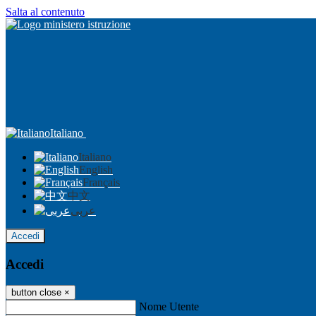
Salta al contenuto
Italiano
Italiano
English
Français
中文
عربى
Accedi
Accedi
button close
×
Nome Utente