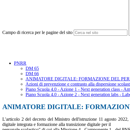
Campo di ricerca per le pagine del sito
PNRR
DM 65
DM 66
ANIMATORE DIGITALE: FORMAZIONE DEL PE
Azioni di prevenzione e contrasto alla dispersione scolas
Piano Scuola 4.0 - Azione 1 - Next generation class - A
Piano Scuola 4.0 - Azione 2 - Next generation labs - La
ANIMATORE DIGITALE: FORMAZION
L'articolo 2 del decreto del Ministro dell'istruzione 11 agosto 2022,
digitale integrata e formazione alla transizione digitale per il
personale scolastico" di cui alla Missione 4 - Componente 1 - del PNRR