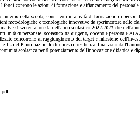
. I fondi coprono le azioni di formazione e affiancamento del personale sc
ll'interno della scuola, consistenti in attività di formazione di person
zioni metodologiche e tecnologiche innovative da sperimentare nelle clas
 formative si svolgeranno sia nell'anno scolastico 2022-2023 che nell'a
ti unità di personale scolastico tra dirigenti, docenti e personale ATA
ealizzate concorrono al raggiungimento dei target e milestone dell'inves
nte 1 - del Piano nazionale di ripresa e resilienza, finanziato dall'Unio
comunità scolastica per il potenziamento dell'innovazione didattica e dig
.pdf