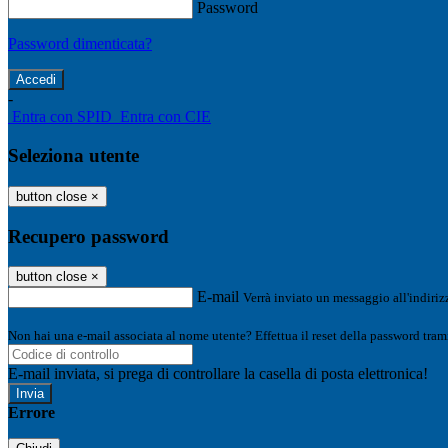
Password
Password dimenticata?
-
Entra con SPID
Entra con CIE
Seleziona utente
button close
×
Recupero password
button close
×
E-mail
Verrà inviato un messaggio all'indirizz
Non hai una e-mail associata al nome utente? Effettua il reset della password tram
E-mail inviata, si prega di controllare la casella di posta elettronica!
Errore