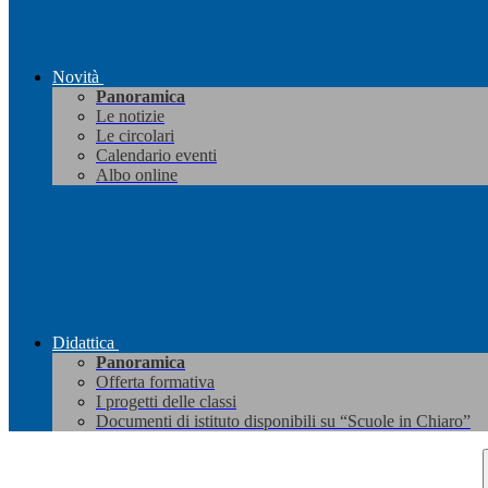
Novità
Panoramica
Le notizie
Le circolari
Calendario eventi
Albo online
Didattica
Panoramica
Offerta formativa
I progetti delle classi
Documenti di istituto disponibili su “Scuole in Chiaro”