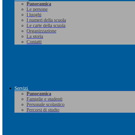
Panoramica
Le persone
I luoghi
I numeri della scuola
Le carte della scuola
Organizzazione
La storia
Contatti
Servizi
Panoramica
Famiglie e studenti
Personale scolastico
Percorsi di studio