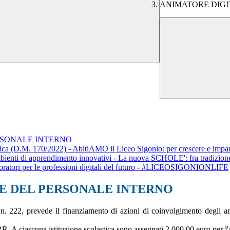
ANIMATORE DIGI
RSONALE INTERNO
tica (D.M. 170/2022) - AbitiAMO il Liceo Sigonio: per crescere e impara
mbienti di apprendimento innovativi - La nuova SCHOLE': fra tradizion
boratori per le professioni digitali del futuro - #LICEOSIGONIONLIFE
E DEL PERSONALE INTERNO
 n. 222, prevede il finanziamento di azioni di coinvolgimento degli ani
. A ciascuna istituzione scolastica sono assegnati 2.000,00 euro per l'at