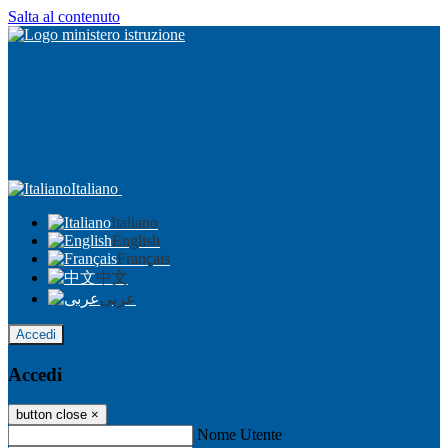
Salta al contenuto
Italiano
Italiano
English
Français
中文
عربى
Accedi
Accedi
button close
×
Nome Utente