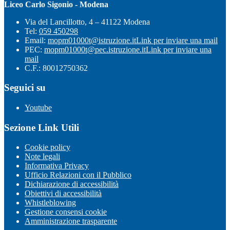
Liceo Carlo Sigonio - Modena
Via del Lancillotto, 4 – 41122 Modena
Tel:
059 450298
Email:
mopm01000t@istruzione.it
Link per inviare una mail
PEC:
mopm01000t@pec.istruzione.it
Link per inviare una
mail
C.F.: 80012750362
Seguici su
Youtube
Sezione Link Utili
Cookie policy
Note legali
Informativa Privacy
Ufficio Relazioni con il Pubblico
Dichiarazione di accessibilità
Obiettivi di accessibilità
Whistleblowing
Gestione consensi cookie
Amministrazione trasparente