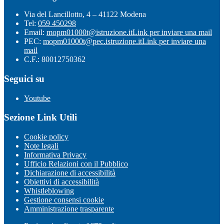
Via del Lancillotto, 4 – 41122 Modena
Tel:
059 450298
Email:
mopm01000t@istruzione.it
Link per inviare una mail
PEC:
mopm01000t@pec.istruzione.it
Link per inviare una
mail
C.F.: 80012750362
Seguici su
Youtube
Sezione Link Utili
Cookie policy
Note legali
Informativa Privacy
Ufficio Relazioni con il Pubblico
Dichiarazione di accessibilità
Obiettivi di accessibilità
Whistleblowing
Gestione consensi cookie
Amministrazione trasparente