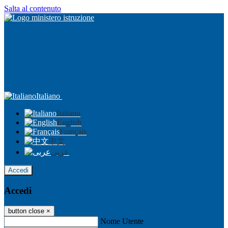
Salta al contenuto
Italiano
Italiano
English
Français
中文
عربى
Accedi
Accedi
button close
×
Nome Utente