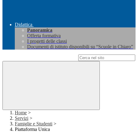
Didattica
Panoramica
Offerta formativa
I progetti delle classi
Documenti di istituto disponibili su “Scuole in Chiaro”
Campo di ricerca per le pagine del sito
Home
>
Servizi
>
Famiglie e Studenti
>
Piattaforma Unica