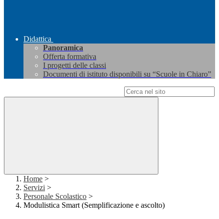
Didattica
Panoramica
Offerta formativa
I progetti delle classi
Documenti di istituto disponibili su “Scuole in Chiaro”
Campo di ricerca per le pagine del sito
Home
>
Servizi
>
Personale Scolastico
>
Modulistica Smart (Semplificazione e ascolto)