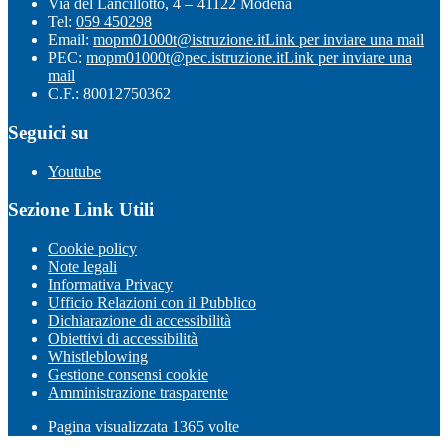
Via del Lancillotto, 4 – 41122 Modena
Tel:
059 450298
Email:
mopm01000t@istruzione.it
Link per inviare una mail
PEC:
mopm01000t@pec.istruzione.it
Link per inviare una
mail
C.F.: 80012750362
Seguici su
Youtube
Sezione Link Utili
Cookie policy
Note legali
Informativa Privacy
Ufficio Relazioni con il Pubblico
Dichiarazione di accessibilità
Obiettivi di accessibilità
Whistleblowing
Gestione consensi cookie
Amministrazione trasparente
Pagina visualizzata
1365
volte