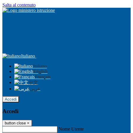
Salta al contenuto
Italiano
Italiano
English
Français
中文
عربى
Accedi
Accedi
button close
×
Nome Utente