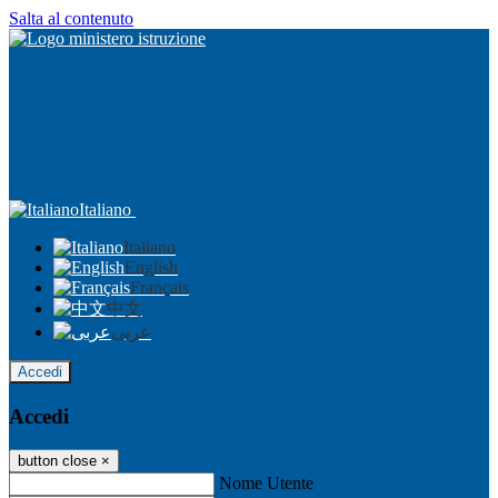
Salta al contenuto
Italiano
Italiano
English
Français
中文
عربى
Accedi
Accedi
button close
×
Nome Utente