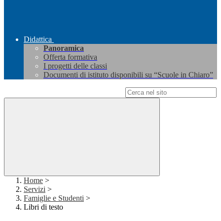
Didattica
Panoramica
Offerta formativa
I progetti delle classi
Documenti di istituto disponibili su “Scuole in Chiaro”
Campo di ricerca per le pagine del sito
Home
>
Servizi
>
Famiglie e Studenti
>
Libri di testo