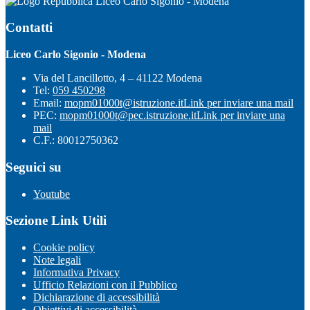
Liceo Carlo Sigonio - Modena
Contatti
Liceo Carlo Sigonio - Modena
Via del Lancillotto, 4 – 41122 Modena
Tel:
059 450298
Email:
mopm01000t@istruzione.it
Link per inviare una mail
PEC:
mopm01000t@pec.istruzione.it
Link per inviare una
mail
C.F.: 80012750362
Seguici su
Youtube
Sezione Link Utili
Cookie policy
Note legali
Informativa Privacy
Ufficio Relazioni con il Pubblico
Dichiarazione di accessibilità
Obiettivi di accessibilità