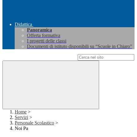
Didattica
Panoramica
Offerta formativa
I progetti delle classi
Documenti di istituto disponibili su “Scuole in Chiaro”
Campo di ricerca per le pagine del sito
Home
>
Servizi
>
Personale Scolastico
>
Noi Pa