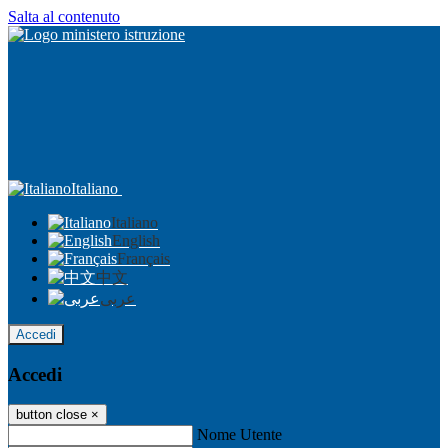
Salta al contenuto
Italiano
Italiano
English
Français
中文
عربى
Accedi
Accedi
button close
×
Nome Utente