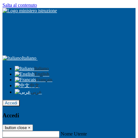
Salta al contenuto
Italiano
Italiano
English
Français
中文
عربى
Accedi
Accedi
button close
×
Nome Utente