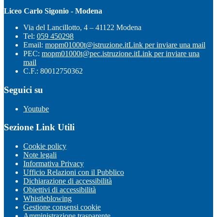
Liceo Carlo Sigonio - Modena
Via del Lancillotto, 4 – 41122 Modena
Tel:
059 450298
Email:
mopm01000t@istruzione.it
Link per inviare una mail
PEC:
mopm01000t@pec.istruzione.it
Link per inviare una
mail
C.F.: 80012750362
Seguici su
Youtube
Sezione Link Utili
Cookie policy
Note legali
Informativa Privacy
Ufficio Relazioni con il Pubblico
Dichiarazione di accessibilità
Obiettivi di accessibilità
Whistleblowing
Gestione consensi cookie
Amministrazione trasparente