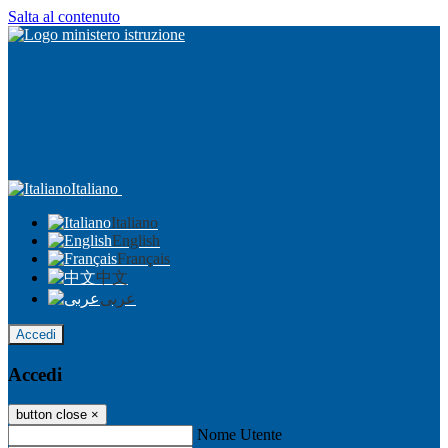
Salta al contenuto
Italiano
Italiano
English
Français
中文
عربى
Accedi
Accedi
button close
×
Nome Utente