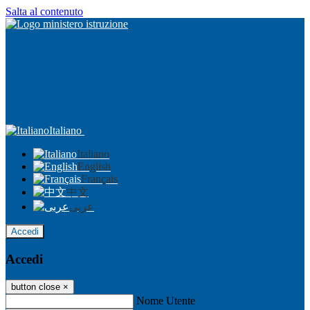
Salta al contenuto
Italiano
Italiano
English
Français
中文
عربى
Accedi
Accedi
button close
×
Nome Utente