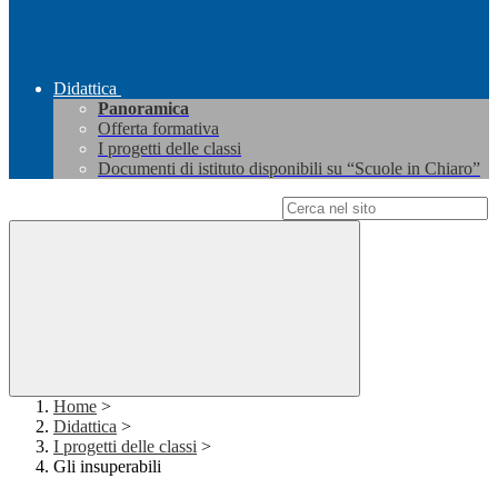
Didattica
Panoramica
Offerta formativa
I progetti delle classi
Documenti di istituto disponibili su “Scuole in Chiaro”
Campo di ricerca per le pagine del sito
Home
>
Didattica
>
I progetti delle classi
>
Gli insuperabili