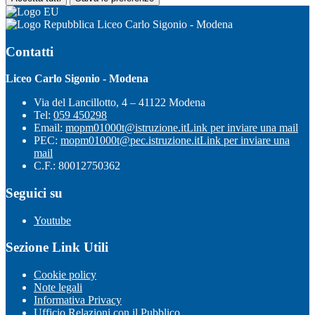
Liceo Carlo Sigonio - Modena
Contatti
Liceo Carlo Sigonio - Modena
Via del Lancillotto, 4 – 41122 Modena
Tel:
059 450298
Email:
mopm01000t@istruzione.it
Link per inviare una mail
PEC:
mopm01000t@pec.istruzione.it
Link per inviare una
mail
C.F.: 80012750362
Seguici su
Youtube
Sezione Link Utili
Cookie policy
Note legali
Informativa Privacy
Ufficio Relazioni con il Pubblico