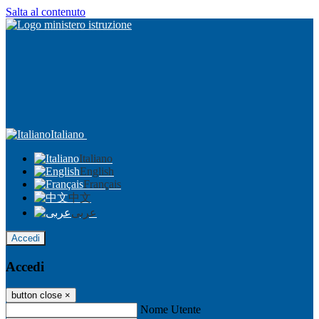
Salta al contenuto
Italiano
Italiano
English
Français
中文
عربى
Accedi
Accedi
button close
×
Nome Utente