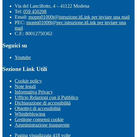
Via del Lancillotto, 4 – 41122 Modena
Tel:
059 450298
Email:
mopm01000t@istruzione.it
Link per inviare una mail
PEC:
mopm01000t@pec.istruzione.it
Link per inviare una
mail
C.F.: 80012750362
Seguici su
Youtube
Sezione Link Utili
Cookie policy
Note legali
Informativa Privacy
Ufficio Relazioni con il Pubblico
Dichiarazione di accessibilità
Obiettivi di accessibilità
Whistleblowing
Gestione consensi cookie
Amministrazione trasparente
Pagina visualizzata
418
volte