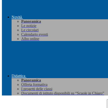
Novità
Panoramica
Le notizie
Le circolari
Calendario eventi
Albo online
Didattica
Panoramica
Offerta formativa
I progetti delle classi
Documenti di istituto disponibili su “Scuole in Chiaro”