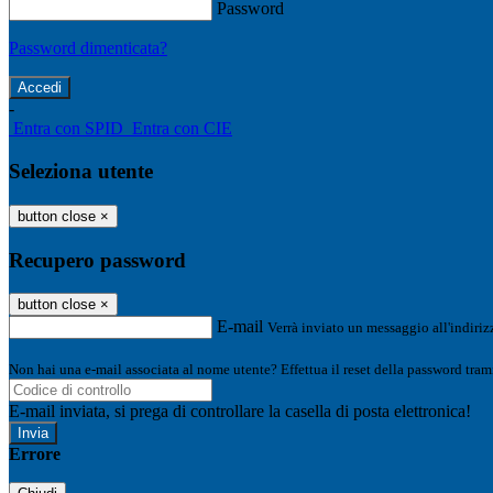
Password
Password dimenticata?
-
Entra con SPID
Entra con CIE
Seleziona utente
button close
×
Recupero password
button close
×
E-mail
Verrà inviato un messaggio all'indirizz
Non hai una e-mail associata al nome utente? Effettua il reset della password tram
E-mail inviata, si prega di controllare la casella di posta elettronica!
Errore