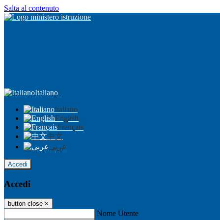
Salta al contenuto
Italiano
Italiano
English
Français
中文
عربى
Accedi
Accedi
button close
×
Nome Utente