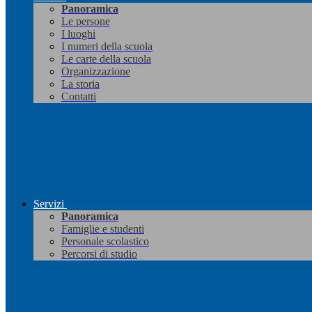
Panoramica
Le persone
I luoghi
I numeri della scuola
Le carte della scuola
Organizzazione
La storia
Contatti
Servizi
Panoramica
Famiglie e studenti
Personale scolastico
Percorsi di studio